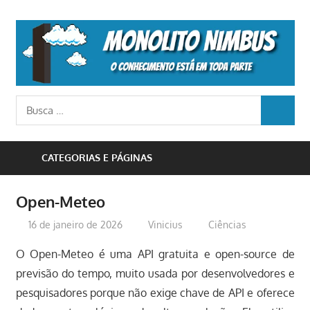
Skip
to
M
content
N
o
Busca
conhecimento
BUSCA
para:
está
em
CATEGORIAS E PÁGINAS
toda
parte
Open-Meteo
16 de janeiro de 2026
Vinicius
Ciências
O Open-Meteo é uma API gratuita e open-source de
previsão do tempo, muito usada por desenvolvedores e
pesquisadores porque não exige chave de API e oferece