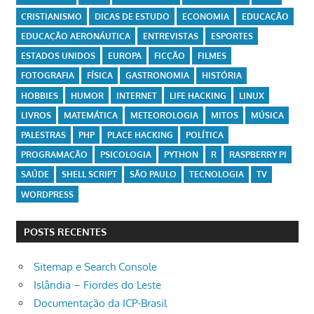
CRISTIANISMO
DICAS DE ESTUDO
ECONOMIA
EDUCAÇÃO
EDUCAÇÃO AERONÁUTICA
ENTREVISTAS
ESPORTES
ESTADOS UNIDOS
EUROPA
FICÇÃO
FILMES
FOTOGRAFIA
FÍSICA
GASTRONOMIA
HISTÓRIA
HOBBIES
HUMOR
INTERNET
LIFE HACKING
LINUX
LIVROS
MATEMÁTICA
METEOROLOGIA
MITOS
MÚSICA
PALESTRAS
PHP
PLACE HACKING
POLÍTICA
PROGRAMAÇÃO
PSICOLOGIA
PYTHON
R
RASPBERRY PI
SAÚDE
SHELL SCRIPT
SÃO PAULO
TECNOLOGIA
TV
WORDPRESS
POSTS RECENTES
Sitemap e Search Console
Islândia – Fiordes do Leste
Documentação da ICP-Brasil