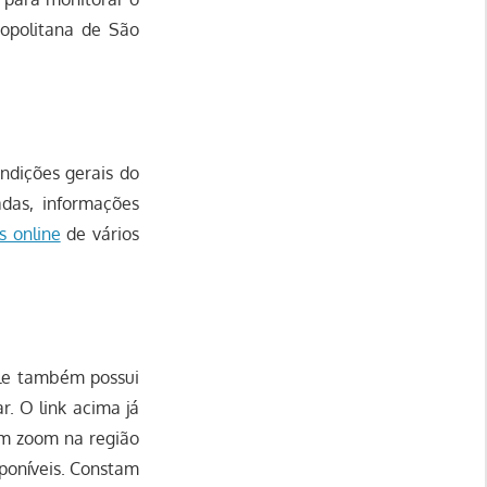
ropolitana de São
ndições gerais do
adas, informações
 online
de vários
gle também possui
r. O link acima já
um zoom na região
sponíveis. Constam