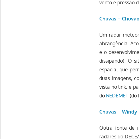
vento e pressão d
Chuvas – Chuvao
Um radar meteoro
abrangência. Aco
e o desenvolvime
dissipando). O s
espacial que per
duas imagens, c
vista no link, e 
do
REDEMET
(do 
Chuvas – Windy
Outra fonte de 
radares do DECEA