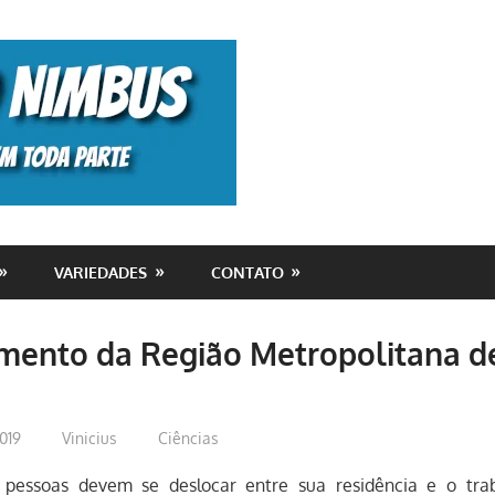
Monolito
Nimbus
VARIEDADES
CONTATO
mento da Região Metropolitana d
019
Vinicius
Ciências
s pessoas devem se deslocar entre sua residência e o trab