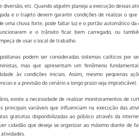
e diversão, etc. Quando alguém planeja a execução dessas ati
ada e o trajeto devem garantir condições de realizar o que 
e uma chuva forte, pode faltar luz e o portão automático da 
funcionarem e o trânsito ficar bem carregado, ou tamb
peça de usar o local de trabalho.
opolitanas podem ser consideradas sistemas caóticos por s
ministas, mas que apresentam um fenômeno fundamental 
lidade às condições iniciais. Assim, mesmo pequenas aç
cias e a previsão do cenário a longo prazo seja impraticável.
ário, existe a necessidade de realizar monitoramentos de cur
s principais variáveis que influenciam na execução das ativi
tas gratuitas disponibilizadas ao público através da intern
uer cidadão que deseja se organizar ao máximo diante de f
 atividades.