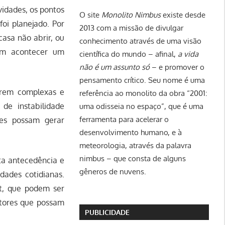
vidades, os pontos
O site
Monolito Nimbus
existe desde
foi planejado. Por
2013 com a missão de divulgar
casa não abrir, ou
conhecimento através de uma visão
ém acontecer um
científica do mundo – afinal,
a vida
não é um assunto só
– e promover o
pensamento crítico. Seu nome é uma
erem complexas e
referência ao monolito da obra “2001:
de instabilidade
uma odisseia no espaço”, que é uma
ferramenta para acelerar o
ões possam gerar
desenvolvimento humano, e à
meteorologia, através da palavra
nimbus – que consta de alguns
ta antecedência e
gêneros de nuvens.
dades cotidianas.
et, que podem ser
atores que possam
PUBLICIDADE