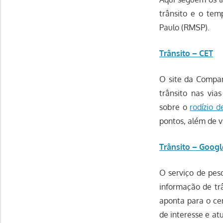
trânsito e o tem
Paulo (RMSP).
Trânsito – CET
O site da Compan
trânsito nas via
sobre o
rodízio d
pontos, além de v
Trânsito – Goog
O serviço de pes
informação de trâ
aponta para o ce
de interesse e at