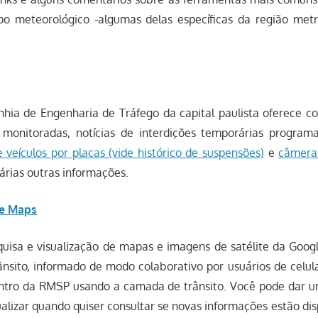
po meteorológico -algumas delas específicas da região met
hia de Engenharia de Tráfego da capital paulista oferece co
s monitoradas, notícias de interdições temporárias program
e veículos por placas (vide histórico de suspensões)
e
câmeras
árias outras informações.
le Maps
quisa e visualização de mapas e imagens de satélite da Goo
nsito, informado de modo colaborativo por usuários de celula
ntro da RMSP usando a camada de trânsito. Você pode dar 
ualizar quando quiser consultar se novas informações estão di