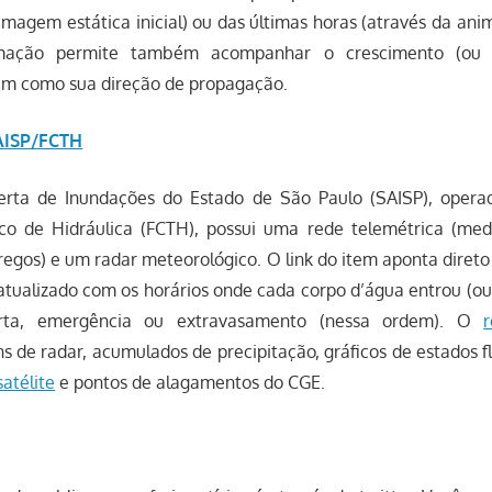
imagem estática inicial) ou das últimas horas (através da ani
imação permite também acompanhar o crescimento (ou 
im como sua direção de propagação.
SAISP/FCTH
erta de Inundações do Estado de São Paulo (SAISP), opera
co de Hidráulica (FCTH), possui uma rede telemétrica (me
órregos) e um radar meteorológico. O link do item aponta direto
tualizado com os horários onde cada corpo d’água entrou (ou 
erta, emergência ou extravasamento (nessa ordem). O
r
 de radar, acumulados de precipitação, gráficos de estados fl
atélite
e pontos de alagamentos do CGE.