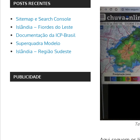
POSTS RECENTES
Sitemap e Search Console
Islândia – Fiordes do Leste
Documentação da ICP-Brasil
Superquadra Modelo
Islândia – Região Sudeste
PUBLICIDADE
Te
Aqui seguem os l