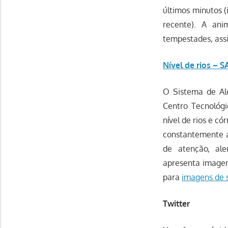
últimos minutos (
recente). A an
tempestades, ass
Nível de rios – 
O Sistema de Al
Centro Tecnológi
nível de rios e c
constantemente a
de atenção, al
apresenta imagens
para
imagens de s
Twitter