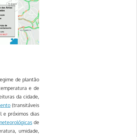
regime de plantão
temperatura e de
eituras da cidade,
mento
(transitáveis
l e próximos dias
meteorológicas
de
eratura, umidade,