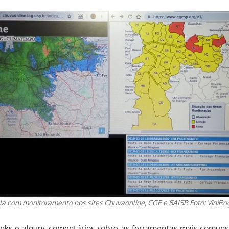
la com monitoramento nos sites Chuvaonline, CGE e SAISP. Foto: ViniRo
inks e alguns comentários sobre as ferramentas mais comuns