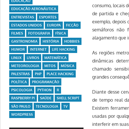
EDUCAÇÃO
consumo, locais d
EDUCAÇÃO AERONÁUTICA
de partida e cheg
ENTREVISTAS
ESPORTES
exemplo, depois d
ESTADOS UNIDOS
EUROPA
FICÇÃO
semáforos não 
FILMES
FOTOGRAFIA
FÍSICA
alagamento que im
GASTRONOMIA
HISTÓRIA
HOBBIES
HUMOR
INTERNET
LIFE HACKING
As regiões metr
LINUX
LIVROS
MATEMÁTICA
dinâmicas deter
METEOROLOGIA
MITOS
MÚSICA
chamado sensibi
PALESTRAS
PHP
PLACE HACKING
grandes consequên
POLÍTICA
PROGRAMAÇÃO
PSICOLOGIA
PYTHON
R
Diante desse cen
RASPBERRY PI
SAÚDE
SHELL SCRIPT
de tempo real da
SÃO PAULO
TECNOLOGIA
TV
Existem ferramen
WORDPRESS
usadas por qualq
interferir em suas