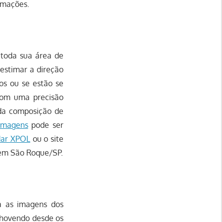
rmações.
 toda sua área de
estimar a direção
os ou se estão se
 com uma precisão
 da composição de
imagens
pode ser
dar XPOL
ou o site
 em São Roque/SP.
a as imagens dos
chovendo desde os