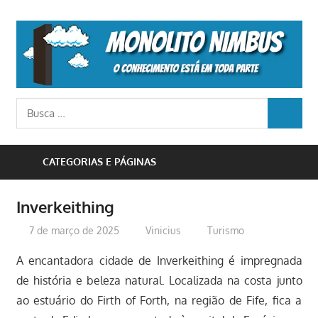
Skip
to
M
content
N
o
Busca
conhecimento
BUSCA
para:
está
em
CATEGORIAS E PÁGINAS
toda
parte
Inverkeithing
7 de março de 2025
Vinicius
Turismo
A encantadora cidade de Inverkeithing é impregnada
de história e beleza natural. Localizada na costa junto
ao estuário do Firth of Forth, na região de Fife, fica a