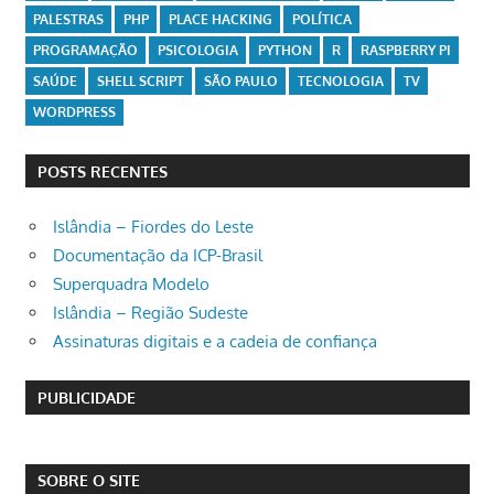
PALESTRAS
PHP
PLACE HACKING
POLÍTICA
PROGRAMAÇÃO
PSICOLOGIA
PYTHON
R
RASPBERRY PI
SAÚDE
SHELL SCRIPT
SÃO PAULO
TECNOLOGIA
TV
WORDPRESS
POSTS RECENTES
Islândia – Fiordes do Leste
Documentação da ICP-Brasil
Superquadra Modelo
Islândia – Região Sudeste
Assinaturas digitais e a cadeia de confiança
PUBLICIDADE
SOBRE O SITE