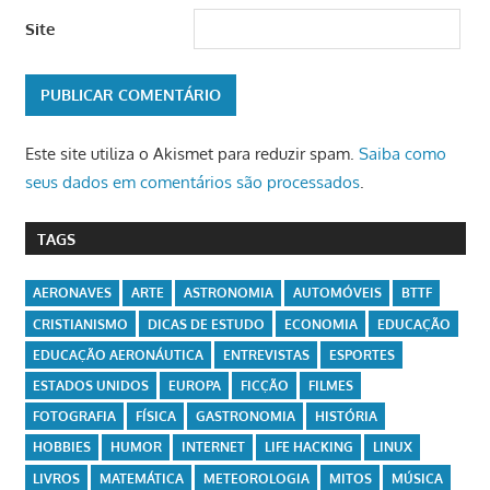
Site
Este site utiliza o Akismet para reduzir spam.
Saiba como
seus dados em comentários são processados
.
TAGS
AERONAVES
ARTE
ASTRONOMIA
AUTOMÓVEIS
BTTF
CRISTIANISMO
DICAS DE ESTUDO
ECONOMIA
EDUCAÇÃO
EDUCAÇÃO AERONÁUTICA
ENTREVISTAS
ESPORTES
ESTADOS UNIDOS
EUROPA
FICÇÃO
FILMES
FOTOGRAFIA
FÍSICA
GASTRONOMIA
HISTÓRIA
HOBBIES
HUMOR
INTERNET
LIFE HACKING
LINUX
LIVROS
MATEMÁTICA
METEOROLOGIA
MITOS
MÚSICA