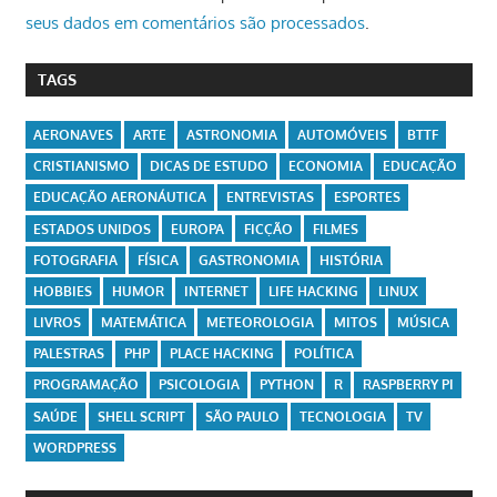
seus dados em comentários são processados
.
TAGS
AERONAVES
ARTE
ASTRONOMIA
AUTOMÓVEIS
BTTF
CRISTIANISMO
DICAS DE ESTUDO
ECONOMIA
EDUCAÇÃO
EDUCAÇÃO AERONÁUTICA
ENTREVISTAS
ESPORTES
ESTADOS UNIDOS
EUROPA
FICÇÃO
FILMES
FOTOGRAFIA
FÍSICA
GASTRONOMIA
HISTÓRIA
HOBBIES
HUMOR
INTERNET
LIFE HACKING
LINUX
LIVROS
MATEMÁTICA
METEOROLOGIA
MITOS
MÚSICA
PALESTRAS
PHP
PLACE HACKING
POLÍTICA
PROGRAMAÇÃO
PSICOLOGIA
PYTHON
R
RASPBERRY PI
SAÚDE
SHELL SCRIPT
SÃO PAULO
TECNOLOGIA
TV
WORDPRESS