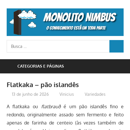
Skip
to
M
content
N
o
Busca
conhecimento
BUSCA
para:
está
em
CATEGORIAS E PÁGINAS
toda
parte
Flatkaka – pão islandês
13 de junho de 2026
Vinicius
Variedades
A flatkaka ou
flatbrauð
é um pão islandês fino e
redondo, originalmente assado sem fermento e feito
apenas de farinha de centeio (às vezes também de