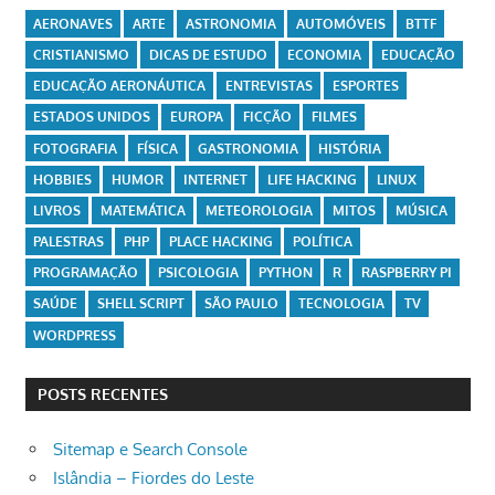
AERONAVES
ARTE
ASTRONOMIA
AUTOMÓVEIS
BTTF
CRISTIANISMO
DICAS DE ESTUDO
ECONOMIA
EDUCAÇÃO
EDUCAÇÃO AERONÁUTICA
ENTREVISTAS
ESPORTES
ESTADOS UNIDOS
EUROPA
FICÇÃO
FILMES
FOTOGRAFIA
FÍSICA
GASTRONOMIA
HISTÓRIA
HOBBIES
HUMOR
INTERNET
LIFE HACKING
LINUX
LIVROS
MATEMÁTICA
METEOROLOGIA
MITOS
MÚSICA
PALESTRAS
PHP
PLACE HACKING
POLÍTICA
PROGRAMAÇÃO
PSICOLOGIA
PYTHON
R
RASPBERRY PI
SAÚDE
SHELL SCRIPT
SÃO PAULO
TECNOLOGIA
TV
WORDPRESS
POSTS RECENTES
Sitemap e Search Console
Islândia – Fiordes do Leste