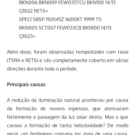
BKN006 BKN009 FEW035TCU BKN100 14/13
Q1022 RETS=
SPECI SBSP 192045Z 16010KT 9999 TS
BKN005 SCT007 FEW033CB BKN100 14/13
Q1023=
Além disso, foram observadas tempestades com raios
(TSRA e RETS) e céu completamente coberto em várias
direções durante todo o período.
Principais causas
A redução da iluminação natural aconteceu por causa
da formação de nuvens espessas, que atenuaram
fortemente a passagem da luz solar direta. Mas o que
causou a formação de tanta nebulosidade? De modo
geral, um fenômeno costuma ter mais de uma causa,