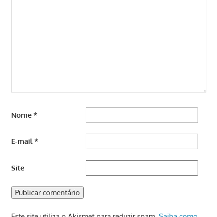
Nome
*
E-mail
*
Site
Este site utiliza o Akismet para reduzir spam.
Saiba como