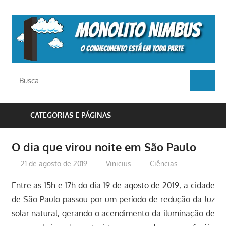
Skip
to
M
content
N
o
Busca
conhecimento
BUSCA
para:
está
em
CATEGORIAS E PÁGINAS
toda
parte
O dia que virou noite em São Paulo
21 de agosto de 2019
Vinicius
Ciências
Entre as 15h e 17h do dia 19 de agosto de 2019, a cidade
de São Paulo passou por um período de redução da luz
solar natural, gerando o acendimento da iluminação de