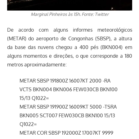
Marginal Pinheiros às 15h. Fonte: Twitter
De acordo com alguns informes meteorológicos
(METAR) do aeroporto de Congonhas (SBSP), a altura
da base das nuvens chegou a 400 pés (BKN004) em
alguns momentos e direções, o que corresponde a 180
metros aproximadamente:
METAR SBSP 191800Z 16007KT 2000 -RA
VCTS BKN004 BKN006 FEW030CB BKN100
15/13 Q1022=
METAR SBSP 191900Z 16009KT 5000 -TSRA
BKN005 SCT007 FEW030CB BKN100 15/13
Q1022=
METAR COR SBSP 192000Z 17007KT 9999