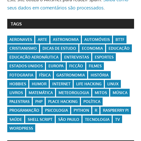
seus dados em comentários são processados
.
TAGS
AERONAVES
ARTE
ASTRONOMIA
AUTOMÓVEIS
BTTF
CRISTIANISMO
DICAS DE ESTUDO
ECONOMIA
EDUCAÇÃO
EDUCAÇÃO AERONÁUTICA
ENTREVISTAS
ESPORTES
ESTADOS UNIDOS
EUROPA
FICÇÃO
FILMES
FOTOGRAFIA
FÍSICA
GASTRONOMIA
HISTÓRIA
HOBBIES
HUMOR
INTERNET
LIFE HACKING
LINUX
LIVROS
MATEMÁTICA
METEOROLOGIA
MITOS
MÚSICA
PALESTRAS
PHP
PLACE HACKING
POLÍTICA
PROGRAMAÇÃO
PSICOLOGIA
PYTHON
R
RASPBERRY PI
SAÚDE
SHELL SCRIPT
SÃO PAULO
TECNOLOGIA
TV
WORDPRESS