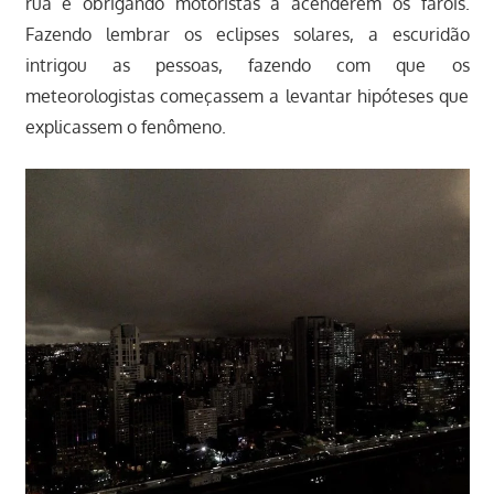
rua e obrigando motoristas a acenderem os faróis.
Fazendo lembrar os eclipses solares, a escuridão
intrigou as pessoas, fazendo com que os
meteorologistas começassem a levantar hipóteses que
explicassem o fenômeno.