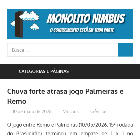
Skip
to
M
content
N
o
Busca
conhecimento
BUSCA
para:
está
em
CATEGORIAS E PÁGINAS
toda
parte
Chuva forte atrasa jogo Palmeiras e
Remo
10 de maio de 2026
Vinicius
Ciências
O jogo entre Remo e Palmeiras (10/05/2026, 15ª rodada
do Brasileirão) terminou em empate de 1 x 1 no