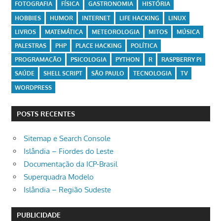
FOTOGRAFIA
FÍSICA
GASTRONOMIA
HISTÓRIA
HOBBIES
HUMOR
INTERNET
LIFE HACKING
LINUX
LIVROS
MATEMÁTICA
METEOROLOGIA
MITOS
MÚSICA
PALESTRAS
PHP
PLACE HACKING
POLÍTICA
PROGRAMAÇÃO
PSICOLOGIA
PYTHON
R
RASPBERRY PI
SAÚDE
SHELL SCRIPT
SÃO PAULO
TECNOLOGIA
TV
WORDPRESS
POSTS RECENTES
Sitemap e Search Console
Islândia – Fiordes do Leste
Documentação da ICP-Brasil
Superquadra Modelo
Islândia – Região Sudeste
PUBLICIDADE