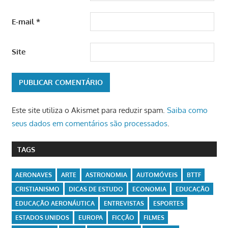
E-mail
*
Site
Este site utiliza o Akismet para reduzir spam.
Saiba como
seus dados em comentários são processados
.
TAGS
AERONAVES
ARTE
ASTRONOMIA
AUTOMÓVEIS
BTTF
CRISTIANISMO
DICAS DE ESTUDO
ECONOMIA
EDUCAÇÃO
EDUCAÇÃO AERONÁUTICA
ENTREVISTAS
ESPORTES
ESTADOS UNIDOS
EUROPA
FICÇÃO
FILMES