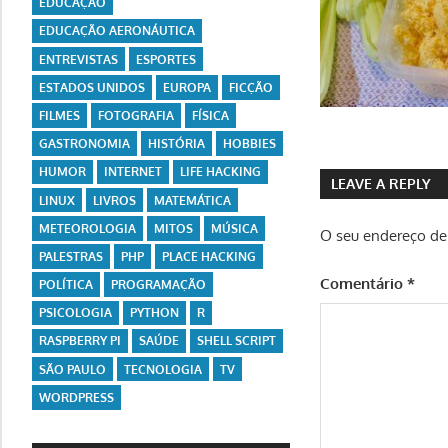
EDUCAÇÃO
EDUCAÇÃO AERONÁUTICA
ENTREVISTAS
ESPORTES
ESTADOS UNIDOS
EUROPA
FICÇÃO
FILMES
FOTOGRAFIA
FÍSICA
GASTRONOMIA
HISTÓRIA
HOBBIES
HUMOR
INTERNET
LIFE HACKING
LEAVE A REPLY
LINUX
LIVROS
MATEMÁTICA
METEOROLOGIA
MITOS
MÚSICA
O seu endereço de 
PALESTRAS
PHP
PLACE HACKING
Comentário
*
POLÍTICA
PROGRAMAÇÃO
PSICOLOGIA
PYTHON
R
RASPBERRY PI
SAÚDE
SHELL SCRIPT
SÃO PAULO
TECNOLOGIA
TV
WORDPRESS