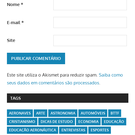
Nome
*
E-mail
*
Site
Este site utiliza o Akismet para reduzir spam.
Saiba como
seus dados em comentários são processados
.
TAGS
AERONAVES
ARTE
ASTRONOMIA
AUTOMÓVEIS
BTTF
CRISTIANISMO
DICAS DE ESTUDO
ECONOMIA
EDUCAÇÃO
EDUCAÇÃO AERONÁUTICA
ENTREVISTAS
ESPORTES