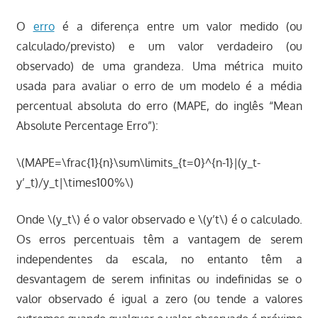
O
erro
é a diferença entre um valor medido (ou
calculado/previsto) e um valor verdadeiro (ou
observado) de uma grandeza. Uma métrica muito
usada para avaliar o erro de um modelo é a média
percentual absoluta do erro (MAPE, do inglês “Mean
Absolute Percentage Erro”):
\(MAPE=\frac{1}{n}\sum\limits_{t=0}^{n-1}|(y_t-
y’_t)/y_t|\times100%\)
Onde \(y_t\) é o valor observado e \(y’t\) é o calculado.
Os erros percentuais têm a vantagem de serem
independentes da escala, no entanto têm a
desvantagem de serem infinitas ou indefinidas se o
valor observado é igual a zero (ou tende a valores