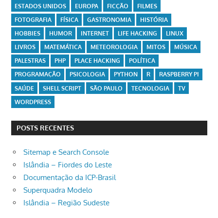
ESTADOS UNIDOS
EUROPA
FICÇÃO
FILMES
FOTOGRAFIA
FÍSICA
GASTRONOMIA
HISTÓRIA
HOBBIES
HUMOR
INTERNET
LIFE HACKING
LINUX
LIVROS
MATEMÁTICA
METEOROLOGIA
MITOS
MÚSICA
PALESTRAS
PHP
PLACE HACKING
POLÍTICA
PROGRAMAÇÃO
PSICOLOGIA
PYTHON
R
RASPBERRY PI
SAÚDE
SHELL SCRIPT
SÃO PAULO
TECNOLOGIA
TV
WORDPRESS
POSTS RECENTES
Sitemap e Search Console
Islândia – Fiordes do Leste
Documentação da ICP-Brasil
Superquadra Modelo
Islândia – Região Sudeste