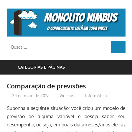
Skip
to
M
content
N
o
Busca
conhecimento
BUSCA
para:
está
em
CATEGORIAS E PÁGINAS
toda
parte
Comparação de previsões
24 de maio de 2019
Vinicius
Informática
Suponha a seguinte situação: você criou um modelo de
previsão de alguma variável e deseja saber seu
desempenho, ou seja, em quais dias/meses/anos ele faz