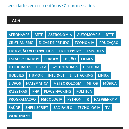
seus dados em comentários são processados
.
TAGS
AERONAVES
ARTE
ASTRONOMIA
AUTOMÓVEIS
BTTF
CRISTIANISMO
DICAS DE ESTUDO
ECONOMIA
EDUCAÇÃO
EDUCAÇÃO AERONÁUTICA
ENTREVISTAS
ESPORTES
ESTADOS UNIDOS
EUROPA
FICÇÃO
FILMES
FOTOGRAFIA
FÍSICA
GASTRONOMIA
HISTÓRIA
HOBBIES
HUMOR
INTERNET
LIFE HACKING
LINUX
LIVROS
MATEMÁTICA
METEOROLOGIA
MITOS
MÚSICA
PALESTRAS
PHP
PLACE HACKING
POLÍTICA
PROGRAMAÇÃO
PSICOLOGIA
PYTHON
R
RASPBERRY PI
SAÚDE
SHELL SCRIPT
SÃO PAULO
TECNOLOGIA
TV
WORDPRESS