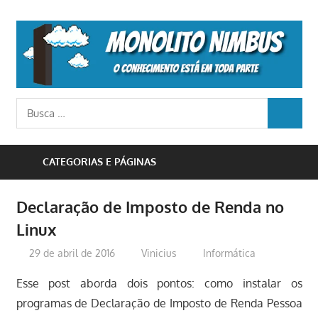
Skip
to
M
content
N
o
Busca
conhecimento
BUSCA
para:
está
em
CATEGORIAS E PÁGINAS
toda
parte
Declaração de Imposto de Renda no
Linux
29 de abril de 2016
Vinicius
Informática
Esse post aborda dois pontos: como instalar os
programas de Declaração de Imposto de Renda Pessoa