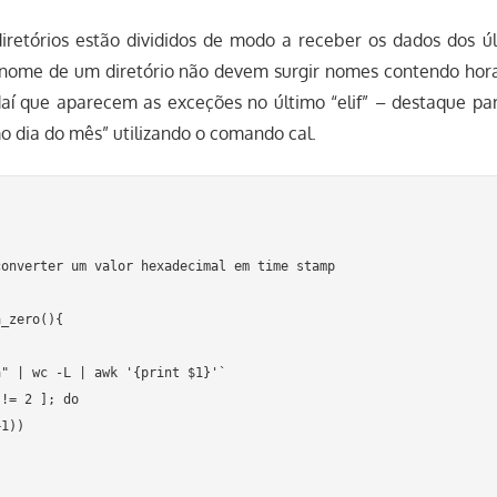
iretórios estão divididos de modo a receber os dados dos úl
o nome de um diretório não devem surgir nomes contendo ho
daí que aparecem as exceções no último “elif” – destaque pa
mo dia do mês” utilizando o comando cal.
onverter um valor hexadecimal em time stamp

_zero(){

" | wc -L | awk '{print $1}'`

!= 2 ]; do

1))
