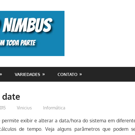
Monolito
Nimbus
VARIEDADES
CONTATO
 date
015
Vinicius
Informática
e
permite exibir e alterar a data/hora do sistema em diferent
álculos de tempo. Veja alguns parâmetros que podem ser