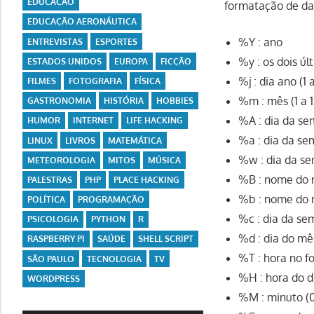
EDUCAÇÃO
formatação de da
EDUCAÇÃO AERONÁUTICA
%Y : ano
ENTREVISTAS
ESPORTES
%y : os dois úl
ESTADOS UNIDOS
EUROPA
FICÇÃO
%j : dia ano (1 
FILMES
FOTOGRAFIA
FÍSICA
%m : mês (1 a 1
GASTRONOMIA
HISTÓRIA
HOBBIES
%A : dia da s
HUMOR
INTERNET
LIFE HACKING
%a : dia da se
LINUX
LIVROS
MATEMÁTICA
%w : dia da se
METEOROLOGIA
MITOS
MÚSICA
%B : nome do 
PALESTRAS
PHP
PLACE HACKING
%b : nome do m
POLÍTICA
PROGRAMAÇÃO
%c : dia da se
PSICOLOGIA
PYTHON
R
%d : dia do mê
RASPBERRY PI
SAÚDE
SHELL SCRIPT
%T : hora no 
SÃO PAULO
TECNOLOGIA
TV
%H : hora do di
WORDPRESS
%M : minuto (0