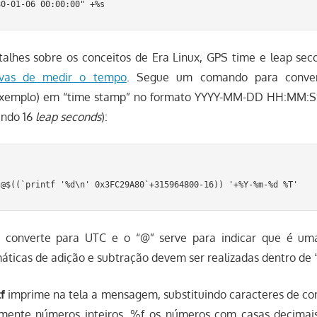
talhes sobre os conceitos de Era Linux, GPS time e leap seco
ivas de medir o tempo
. Segue um comando para conver
exemplo) em “time stamp” no formato YYYY-MM-DD HH:MM:S
ando 16
leap seconds
):
’ converte para UTC e o “@” serve para indicar que é u
icas de adição e subtração devem ser realizadas dentro de “
f
imprime na tela a mensagem, substituindo caracteres de con
mente números inteiros, %f os números com casas decimais