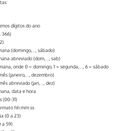
tas:
timos dígitos do ano
a 366)
2)
emana (domingo,…, sábado)
mana abreviado (dom,…, sab)
mana, onde 0 = domingo, 1 = segunda,…, 6 = sábado
mês (janeiro,…, dezembro)
ês abreviado (jan,…, dez)
mana, data e hora
s (00-31)
formato hh:mm:ss
a (0 a 23)
 a 59)