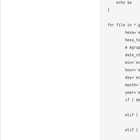
    echo $a

}

for file in *.g
	hexa=`echo "${file%%.*}"`

	hexa_to_sec=`printf '%d\n' 0x$hexa`

	# Agrupar arquivos entre 00-14 | 15-29 | 30-44 | 45-59

	date_str=`date -u --date @$(($hexa_to_sec+315964800-16)) '+%Y:%m:%d:%T'`

	min=`echo $date_str | awk -F":" '{print $5}'`

	hour=`echo $date_str | awk -F":" '{print $4}'`

	day=`echo $date_str | awk -F":" '{print $3}'`

	month=`echo $date_str | awk -F":" '{print $2}'`

	year=`echo $date_str | awk -F":" '{print $1}'`

	if [ $min -lt 15 ]; then

		min_new=15
	elif [ $min -ge 15 -a $min -lt 30 ]; then

		min_new=30
	elif [ $min -ge 30 -a $min -lt 45 ]; then

		min_new=45