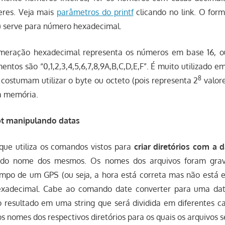
teres. Veja mais
parâmetros do printf
clicando no link. O fo
s) serve para número hexadecimal.
meração hexadecimal representa os números em base 16, o
entos são “0,1,2,3,4,5,6,7,8,9A,B,C,D,E,F”. É muito utilizado em
8
costumam utilizar o byte ou octeto (pois representa 2
valore
a memória.
pt manipulando datas
que utiliza os comandos vistos para
criar diretórios com a 
r do nome dos mesmos. Os nomes dos arquivos foram grav
mpo de um GPS (ou seja, a hora está correta mas não está
xadecimal. Cabe ao comando date converter para uma da
 o resultado em uma string que será dividida em diferentes c
os nomes dos respectivos diretórios para os quais os arquivos 