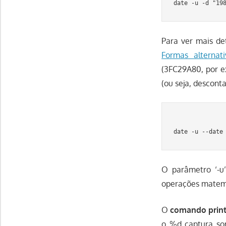
Para ver mais de
Formas alternat
(3FC29A80, por 
(ou seja, descont
O parâmetro ‘-u
operações matemát
O
comando print
o %d captura so