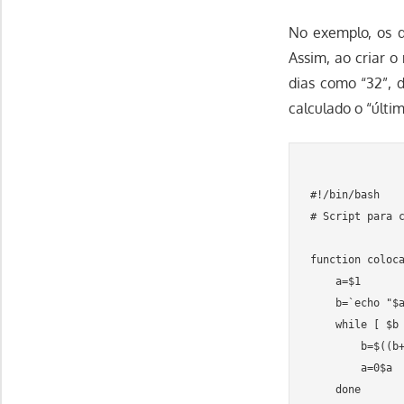
No exemplo, os d
Assim, ao criar 
dias como “32”, 
calculado o “últi
#!/bin/bash

# Script para c
function coloca
    a=$1

    b=`echo "$a
    while [ $b 
        b=$((b+
        a=0$a

    done
