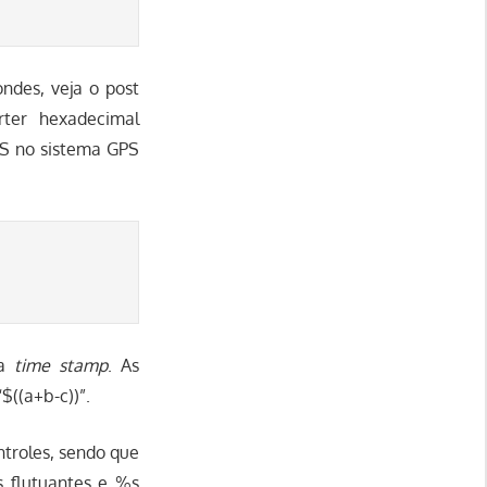
ndes, veja o post
ter hexadecimal
S no sistema GPS
ma
time stamp
. As
$((a+b-c))”.
troles, sendo que
 flutuantes e %s