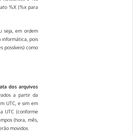
rmato %X (%x para
u seja, em ordem
 informática, pois
s possíveis) como
data dos arquivos
ados a partir da
 em UTC, e sim em
ta UTC (conforme
ampos (hora, mês,
serão movidos.