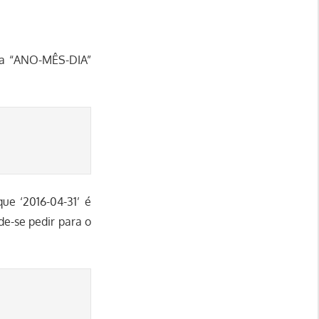
ta “ANO-MÊS-DIA”
que ‘2016-04-31’ é
de-se pedir para o