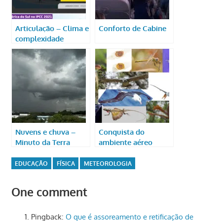
Articulação – Clima e
Conforto de Cabine
complexidade
Nuvens e chuva –
Conquista do
Minuto da Terra
ambiente aéreo
pelos seres vivos
EDUCAÇÃO
FÍSICA
METEOROLOGIA
One comment
Pingback:
O que é assoreamento e retificação de