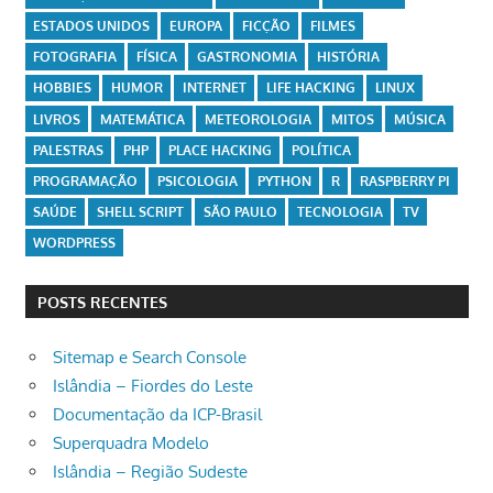
ESTADOS UNIDOS
EUROPA
FICÇÃO
FILMES
FOTOGRAFIA
FÍSICA
GASTRONOMIA
HISTÓRIA
HOBBIES
HUMOR
INTERNET
LIFE HACKING
LINUX
LIVROS
MATEMÁTICA
METEOROLOGIA
MITOS
MÚSICA
PALESTRAS
PHP
PLACE HACKING
POLÍTICA
PROGRAMAÇÃO
PSICOLOGIA
PYTHON
R
RASPBERRY PI
SAÚDE
SHELL SCRIPT
SÃO PAULO
TECNOLOGIA
TV
WORDPRESS
POSTS RECENTES
Sitemap e Search Console
Islândia – Fiordes do Leste
Documentação da ICP-Brasil
Superquadra Modelo
Islândia – Região Sudeste