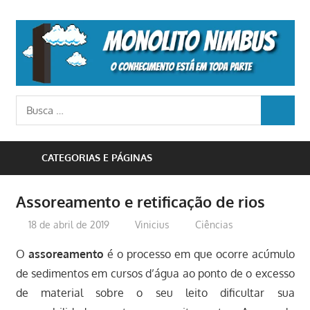
Skip
to
M
content
N
o
Busca
conhecimento
BUSCA
para:
está
em
CATEGORIAS E PÁGINAS
toda
parte
Assoreamento e retificação de rios
18 de abril de 2019
Vinicius
Ciências
O
assoreamento
é o processo em que ocorre acúmulo
de sedimentos em cursos d’água ao ponto de o excesso
de material sobre o seu leito dificultar sua