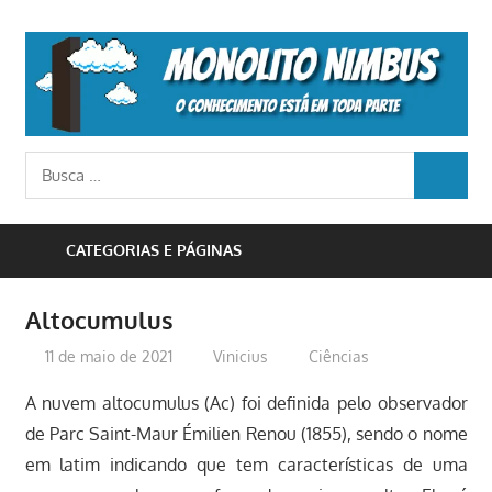
Skip
to
M
content
N
o
Busca
conhecimento
BUSCA
para:
está
em
CATEGORIAS E PÁGINAS
toda
parte
Altocumulus
11 de maio de 2021
Vinicius
Ciências
A nuvem altocumulus (Ac) foi definida pelo observador
de Parc Saint-Maur Émilien Renou (1855), sendo o nome
em latim indicando que tem características de uma