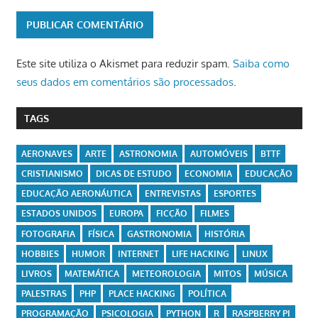
Este site utiliza o Akismet para reduzir spam.
Saiba como
seus dados em comentários são processados
.
TAGS
AERONAVES
ARTE
ASTRONOMIA
AUTOMÓVEIS
BTTF
CRISTIANISMO
DICAS DE ESTUDO
ECONOMIA
EDUCAÇÃO
EDUCAÇÃO AERONÁUTICA
ENTREVISTAS
ESPORTES
ESTADOS UNIDOS
EUROPA
FICÇÃO
FILMES
FOTOGRAFIA
FÍSICA
GASTRONOMIA
HISTÓRIA
HOBBIES
HUMOR
INTERNET
LIFE HACKING
LINUX
LIVROS
MATEMÁTICA
METEOROLOGIA
MITOS
MÚSICA
PALESTRAS
PHP
PLACE HACKING
POLÍTICA
PROGRAMAÇÃO
PSICOLOGIA
PYTHON
R
RASPBERRY PI