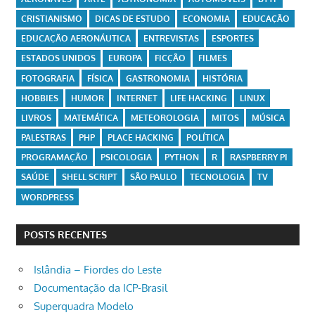
CRISTIANISMO
DICAS DE ESTUDO
ECONOMIA
EDUCAÇÃO
EDUCAÇÃO AERONÁUTICA
ENTREVISTAS
ESPORTES
ESTADOS UNIDOS
EUROPA
FICÇÃO
FILMES
FOTOGRAFIA
FÍSICA
GASTRONOMIA
HISTÓRIA
HOBBIES
HUMOR
INTERNET
LIFE HACKING
LINUX
LIVROS
MATEMÁTICA
METEOROLOGIA
MITOS
MÚSICA
PALESTRAS
PHP
PLACE HACKING
POLÍTICA
PROGRAMAÇÃO
PSICOLOGIA
PYTHON
R
RASPBERRY PI
SAÚDE
SHELL SCRIPT
SÃO PAULO
TECNOLOGIA
TV
WORDPRESS
POSTS RECENTES
Islândia – Fiordes do Leste
Documentação da ICP-Brasil
Superquadra Modelo