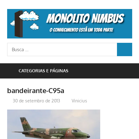
Skip
to
M
content
N
o
Busca
conhecimento
BUSCA
para:
está
em
CATEGORIAS E PÁGINAS
toda
parte
bandeirante-C95a
30 de setembro de 2013
Vinicius