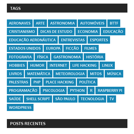
TAGS
AERONAVES
ARTE
ASTRONOMIA
AUTOMÓVEIS
BTTF
CRISTIANISMO
DICAS DE ESTUDO
ECONOMIA
EDUCAÇÃO
EDUCAÇÃO AERONÁUTICA
ENTREVISTAS
ESPORTES
ESTADOS UNIDOS
EUROPA
FICÇÃO
FILMES
FOTOGRAFIA
FÍSICA
GASTRONOMIA
HISTÓRIA
HOBBIES
HUMOR
INTERNET
LIFE HACKING
LINUX
LIVROS
MATEMÁTICA
METEOROLOGIA
MITOS
MÚSICA
PALESTRAS
PHP
PLACE HACKING
POLÍTICA
PROGRAMAÇÃO
PSICOLOGIA
PYTHON
R
RASPBERRY PI
SAÚDE
SHELL SCRIPT
SÃO PAULO
TECNOLOGIA
TV
WORDPRESS
POSTS RECENTES