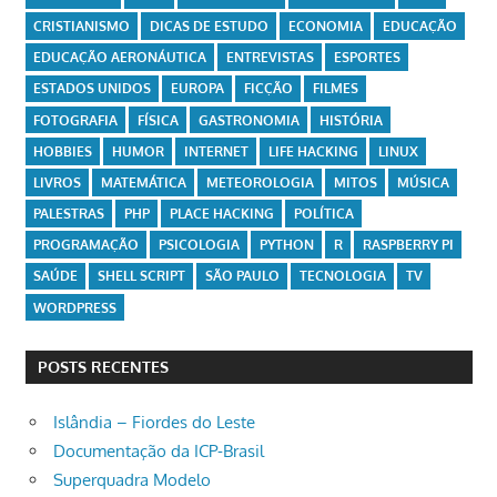
CRISTIANISMO
DICAS DE ESTUDO
ECONOMIA
EDUCAÇÃO
EDUCAÇÃO AERONÁUTICA
ENTREVISTAS
ESPORTES
ESTADOS UNIDOS
EUROPA
FICÇÃO
FILMES
FOTOGRAFIA
FÍSICA
GASTRONOMIA
HISTÓRIA
HOBBIES
HUMOR
INTERNET
LIFE HACKING
LINUX
LIVROS
MATEMÁTICA
METEOROLOGIA
MITOS
MÚSICA
PALESTRAS
PHP
PLACE HACKING
POLÍTICA
PROGRAMAÇÃO
PSICOLOGIA
PYTHON
R
RASPBERRY PI
SAÚDE
SHELL SCRIPT
SÃO PAULO
TECNOLOGIA
TV
WORDPRESS
POSTS RECENTES
Islândia – Fiordes do Leste
Documentação da ICP-Brasil
Superquadra Modelo