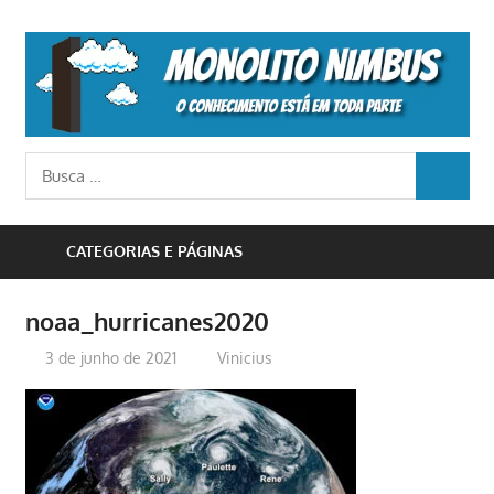
Skip
to
M
content
N
o
Busca
conhecimento
BUSCA
para:
está
em
CATEGORIAS E PÁGINAS
toda
parte
noaa_hurricanes2020
3 de junho de 2021
Vinicius