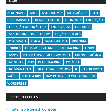
TAGS
AERONAVES
ARTE
ASTRONOMIA
AUTOMÓVEIS
BTTF
CRISTIANISMO
DICAS DE ESTUDO
ECONOMIA
EDUCAÇÃO
EDUCAÇÃO AERONÁUTICA
ENTREVISTAS
ESPORTES
ESTADOS UNIDOS
EUROPA
FICÇÃO
FILMES
FOTOGRAFIA
FÍSICA
GASTRONOMIA
HISTÓRIA
HOBBIES
HUMOR
INTERNET
LIFE HACKING
LINUX
LIVROS
MATEMÁTICA
METEOROLOGIA
MITOS
MÚSICA
PALESTRAS
PHP
PLACE HACKING
POLÍTICA
PROGRAMAÇÃO
PSICOLOGIA
PYTHON
R
RASPBERRY PI
SAÚDE
SHELL SCRIPT
SÃO PAULO
TECNOLOGIA
TV
WORDPRESS
POSTS RECENTES
Sitemap e Search Console