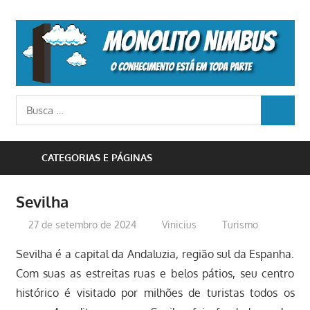
Skip
to
M
content
N
o
Busca
conhecimento
BUSCA
para:
está
em
CATEGORIAS E PÁGINAS
toda
parte
Sevilha
27 de setembro de 2024
Vinicius
Turismo
Sevilha é a capital da Andaluzia, região sul da Espanha.
Com suas as estreitas ruas e belos pátios, seu centro
histórico é visitado por milhões de turistas todos os