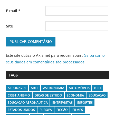
E-mail
*
Site
Este site utiliza o Akismet para reduzir spam.
Saiba como
seus dados em comentários são processados
.
TAGS
AERONAVES
ARTE
ASTRONOMIA
AUTOMÓVEIS
BTTF
CRISTIANISMO
DICAS DE ESTUDO
ECONOMIA
EDUCAÇÃO
EDUCAÇÃO AERONÁUTICA
ENTREVISTAS
ESPORTES
ESTADOS UNIDOS
EUROPA
FICÇÃO
FILMES