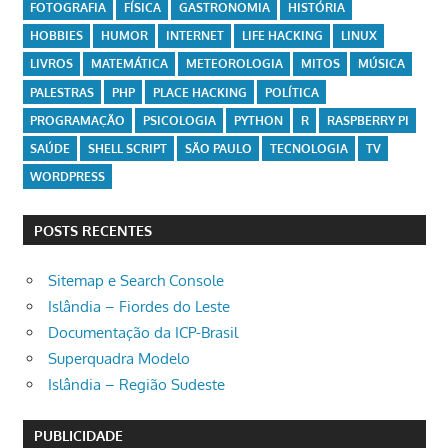
FOTOGRAFIA
FÍSICA
GASTRONOMIA
HISTÓRIA
HOBBIES
HUMOR
INTERNET
LIFE HACKING
LINUX
LIVROS
MATEMÁTICA
METEOROLOGIA
MITOS
MÚSICA
PALESTRAS
PHP
PLACE HACKING
POLÍTICA
PROGRAMAÇÃO
PSICOLOGIA
PYTHON
R
RASPBERRY PI
SAÚDE
SHELL SCRIPT
SÃO PAULO
TECNOLOGIA
TV
WORDPRESS
POSTS RECENTES
Sitemap e Search Console
Islândia – Fiordes do Leste
Documentação da ICP-Brasil
Superquadra Modelo
Islândia – Região Sudeste
PUBLICIDADE