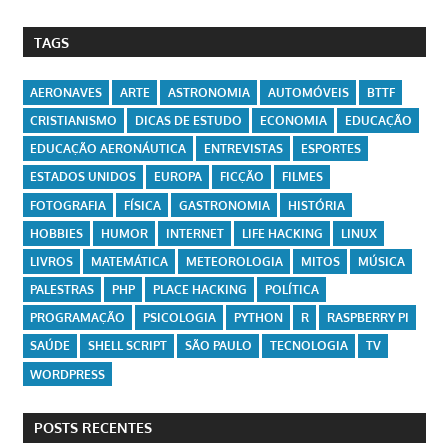
TAGS
AERONAVES
ARTE
ASTRONOMIA
AUTOMÓVEIS
BTTF
CRISTIANISMO
DICAS DE ESTUDO
ECONOMIA
EDUCAÇÃO
EDUCAÇÃO AERONÁUTICA
ENTREVISTAS
ESPORTES
ESTADOS UNIDOS
EUROPA
FICÇÃO
FILMES
FOTOGRAFIA
FÍSICA
GASTRONOMIA
HISTÓRIA
HOBBIES
HUMOR
INTERNET
LIFE HACKING
LINUX
LIVROS
MATEMÁTICA
METEOROLOGIA
MITOS
MÚSICA
PALESTRAS
PHP
PLACE HACKING
POLÍTICA
PROGRAMAÇÃO
PSICOLOGIA
PYTHON
R
RASPBERRY PI
SAÚDE
SHELL SCRIPT
SÃO PAULO
TECNOLOGIA
TV
WORDPRESS
POSTS RECENTES