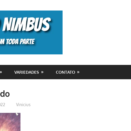
Monolito
Nimbus
VARIEDADES
CONTATO
ado
022
Vinicius