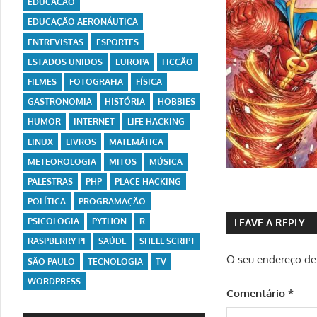
EDUCAÇÃO
EDUCAÇÃO AERONÁUTICA
ENTREVISTAS
ESPORTES
ESTADOS UNIDOS
EUROPA
FICÇÃO
FILMES
FOTOGRAFIA
FÍSICA
GASTRONOMIA
HISTÓRIA
HOBBIES
HUMOR
INTERNET
LIFE HACKING
LINUX
LIVROS
MATEMÁTICA
METEOROLOGIA
MITOS
MÚSICA
PALESTRAS
PHP
PLACE HACKING
POLÍTICA
PROGRAMAÇÃO
PSICOLOGIA
PYTHON
R
LEAVE A REPLY
RASPBERRY PI
SAÚDE
SHELL SCRIPT
O seu endereço de 
SÃO PAULO
TECNOLOGIA
TV
WORDPRESS
Comentário
*