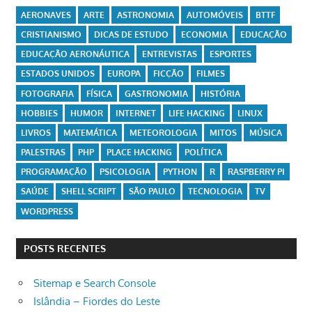
AERONAVES
ARTE
ASTRONOMIA
AUTOMÓVEIS
BTTF
CRISTIANISMO
DICAS DE ESTUDO
ECONOMIA
EDUCAÇÃO
EDUCAÇÃO AERONÁUTICA
ENTREVISTAS
ESPORTES
ESTADOS UNIDOS
EUROPA
FICÇÃO
FILMES
FOTOGRAFIA
FÍSICA
GASTRONOMIA
HISTÓRIA
HOBBIES
HUMOR
INTERNET
LIFE HACKING
LINUX
LIVROS
MATEMÁTICA
METEOROLOGIA
MITOS
MÚSICA
PALESTRAS
PHP
PLACE HACKING
POLÍTICA
PROGRAMAÇÃO
PSICOLOGIA
PYTHON
R
RASPBERRY PI
SAÚDE
SHELL SCRIPT
SÃO PAULO
TECNOLOGIA
TV
WORDPRESS
POSTS RECENTES
Sitemap e Search Console
Islândia – Fiordes do Leste