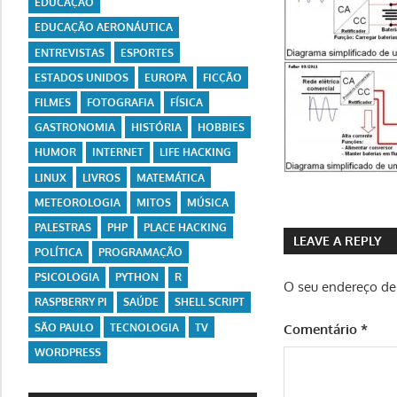
EDUCAÇÃO
EDUCAÇÃO AERONÁUTICA
ENTREVISTAS
ESPORTES
ESTADOS UNIDOS
EUROPA
FICÇÃO
FILMES
FOTOGRAFIA
FÍSICA
GASTRONOMIA
HISTÓRIA
HOBBIES
HUMOR
INTERNET
LIFE HACKING
LINUX
LIVROS
MATEMÁTICA
METEOROLOGIA
MITOS
MÚSICA
PALESTRAS
PHP
PLACE HACKING
LEAVE A REPLY
POLÍTICA
PROGRAMAÇÃO
PSICOLOGIA
PYTHON
R
O seu endereço de 
RASPBERRY PI
SAÚDE
SHELL SCRIPT
SÃO PAULO
TECNOLOGIA
TV
Comentário
*
WORDPRESS