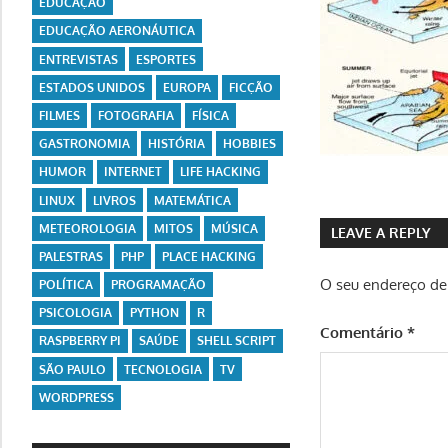
EDUCAÇÃO
EDUCAÇÃO AERONÁUTICA
ENTREVISTAS
ESPORTES
ESTADOS UNIDOS
EUROPA
FICÇÃO
FILMES
FOTOGRAFIA
FÍSICA
GASTRONOMIA
HISTÓRIA
HOBBIES
HUMOR
INTERNET
LIFE HACKING
LINUX
LIVROS
MATEMÁTICA
METEOROLOGIA
MITOS
MÚSICA
LEAVE A REPLY
PALESTRAS
PHP
PLACE HACKING
O seu endereço de 
POLÍTICA
PROGRAMAÇÃO
PSICOLOGIA
PYTHON
R
Comentário
*
RASPBERRY PI
SAÚDE
SHELL SCRIPT
SÃO PAULO
TECNOLOGIA
TV
WORDPRESS