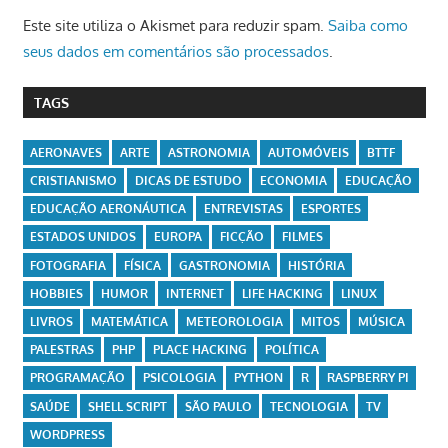
Este site utiliza o Akismet para reduzir spam.
Saiba como
seus dados em comentários são processados
.
TAGS
AERONAVES
ARTE
ASTRONOMIA
AUTOMÓVEIS
BTTF
CRISTIANISMO
DICAS DE ESTUDO
ECONOMIA
EDUCAÇÃO
EDUCAÇÃO AERONÁUTICA
ENTREVISTAS
ESPORTES
ESTADOS UNIDOS
EUROPA
FICÇÃO
FILMES
FOTOGRAFIA
FÍSICA
GASTRONOMIA
HISTÓRIA
HOBBIES
HUMOR
INTERNET
LIFE HACKING
LINUX
LIVROS
MATEMÁTICA
METEOROLOGIA
MITOS
MÚSICA
PALESTRAS
PHP
PLACE HACKING
POLÍTICA
PROGRAMAÇÃO
PSICOLOGIA
PYTHON
R
RASPBERRY PI
SAÚDE
SHELL SCRIPT
SÃO PAULO
TECNOLOGIA
TV
WORDPRESS