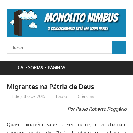
Skip
to
M
content
N
o
Busca
conhecimento
BUSCA
para:
está
em
CATEGORIAS E PÁGINAS
toda
parte
Migrantes na Pátria de Deus
1 de julho de 2015
Paulo
Ciências
Por Paulo Roberto Roggério
Quase ninguém sabe o seu nome, e a chamam
carinhosamente de “tia”. Também sua idade é