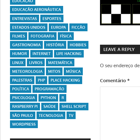
EDUCAÇÃO
EDUCAÇÃO AERONÁUTICA
ENTREVISTAS
ESPORTES
ESTADOS UNIDOS
EUROPA
FICÇÃO
FILMES
FOTOGRAFIA
FÍSICA
GASTRONOMIA
HISTÓRIA
HOBBIES
LEAVE A REPLY
HUMOR
INTERNET
LIFE HACKING
LINUX
LIVROS
MATEMÁTICA
O seu endereço de 
METEOROLOGIA
MITOS
MÚSICA
Comentário
*
PALESTRAS
PHP
PLACE HACKING
POLÍTICA
PROGRAMAÇÃO
PSICOLOGIA
PYTHON
R
RASPBERRY PI
SAÚDE
SHELL SCRIPT
SÃO PAULO
TECNOLOGIA
TV
WORDPRESS