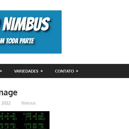
Monolito
Nimbus
VARIEDADES
CONTATO
mage
e 2022
Vinicius