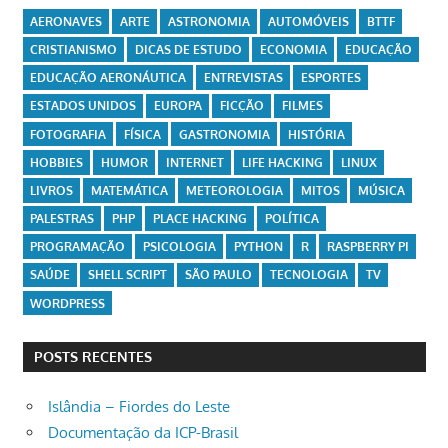
AERONAVES
ARTE
ASTRONOMIA
AUTOMÓVEIS
BTTF
CRISTIANISMO
DICAS DE ESTUDO
ECONOMIA
EDUCAÇÃO
EDUCAÇÃO AERONÁUTICA
ENTREVISTAS
ESPORTES
ESTADOS UNIDOS
EUROPA
FICÇÃO
FILMES
FOTOGRAFIA
FÍSICA
GASTRONOMIA
HISTÓRIA
HOBBIES
HUMOR
INTERNET
LIFE HACKING
LINUX
LIVROS
MATEMÁTICA
METEOROLOGIA
MITOS
MÚSICA
PALESTRAS
PHP
PLACE HACKING
POLÍTICA
PROGRAMAÇÃO
PSICOLOGIA
PYTHON
R
RASPBERRY PI
SAÚDE
SHELL SCRIPT
SÃO PAULO
TECNOLOGIA
TV
WORDPRESS
POSTS RECENTES
Islândia – Fiordes do Leste
Documentação da ICP-Brasil