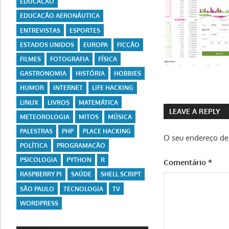
EDUCAÇÃO
EDUCAÇÃO AERONÁUTICA
ENTREVISTAS
ESPORTES
ESTADOS UNIDOS
EUROPA
FICÇÃO
FILMES
FOTOGRAFIA
FÍSICA
GASTRONOMIA
HISTÓRIA
HOBBIES
HUMOR
INTERNET
LIFE HACKING
LINUX
LIVROS
MATEMÁTICA
LEAVE A REPLY
METEOROLOGIA
MITOS
MÚSICA
PALESTRAS
PHP
PLACE HACKING
O seu endereço de 
POLÍTICA
PROGRAMAÇÃO
PSICOLOGIA
PYTHON
R
Comentário
*
RASPBERRY PI
SAÚDE
SHELL SCRIPT
SÃO PAULO
TECNOLOGIA
TV
WORDPRESS