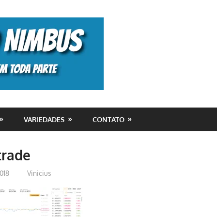
Monolito
Nimbus
VARIEDADES
CONTATO
trade
018
Vinicius