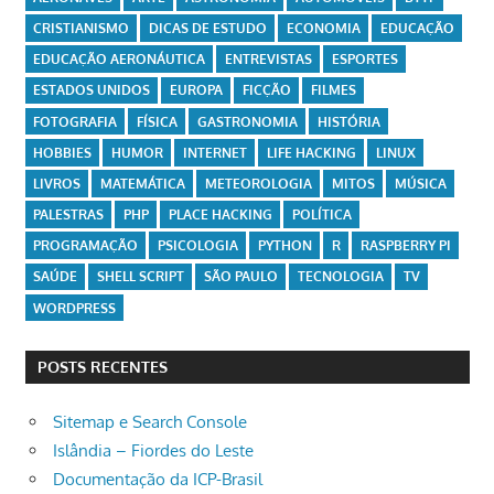
CRISTIANISMO
DICAS DE ESTUDO
ECONOMIA
EDUCAÇÃO
EDUCAÇÃO AERONÁUTICA
ENTREVISTAS
ESPORTES
ESTADOS UNIDOS
EUROPA
FICÇÃO
FILMES
FOTOGRAFIA
FÍSICA
GASTRONOMIA
HISTÓRIA
HOBBIES
HUMOR
INTERNET
LIFE HACKING
LINUX
LIVROS
MATEMÁTICA
METEOROLOGIA
MITOS
MÚSICA
PALESTRAS
PHP
PLACE HACKING
POLÍTICA
PROGRAMAÇÃO
PSICOLOGIA
PYTHON
R
RASPBERRY PI
SAÚDE
SHELL SCRIPT
SÃO PAULO
TECNOLOGIA
TV
WORDPRESS
POSTS RECENTES
Sitemap e Search Console
Islândia – Fiordes do Leste
Documentação da ICP-Brasil