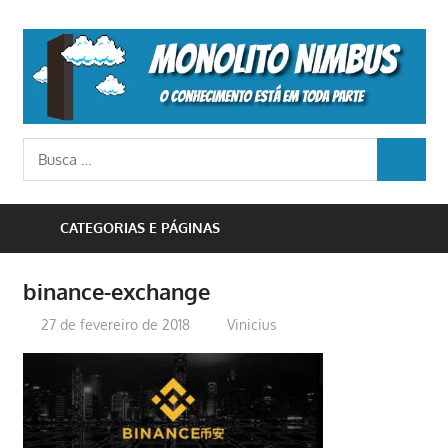
Skip
to
M
content
N
o
Busca
conhecimento
BUSCA
para:
está
em
CATEGORIAS E PÁGINAS
toda
parte
binance-exchange
27 de fevereiro de 2018
Vinicius