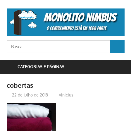
Skip
to
M
content
N
o
Busca
conhecimento
BUSCA
para:
está
em
CATEGORIAS E PÁGINAS
toda
parte
cobertas
22 de julho de 2018
Vinicius