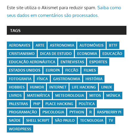
Este site utiliza o Akismet para reduzir spam.
Saiba como
seus dados em comentários são processados
.
TAGS
AERONAVES
ARTE
ASTRONOMIA
AUTOMÓVEIS
BTTF
CRISTIANISMO
DICAS DE ESTUDO
ECONOMIA
EDUCAÇÃO
EDUCAÇÃO AERONÁUTICA
ENTREVISTAS
ESPORTES
ESTADOS UNIDOS
EUROPA
FICÇÃO
FILMES
FOTOGRAFIA
FÍSICA
GASTRONOMIA
HISTÓRIA
HOBBIES
HUMOR
INTERNET
LIFE HACKING
LINUX
LIVROS
MATEMÁTICA
METEOROLOGIA
MITOS
MÚSICA
PALESTRAS
PHP
PLACE HACKING
POLÍTICA
PROGRAMAÇÃO
PSICOLOGIA
PYTHON
R
RASPBERRY PI
SAÚDE
SHELL SCRIPT
SÃO PAULO
TECNOLOGIA
TV
WORDPRESS