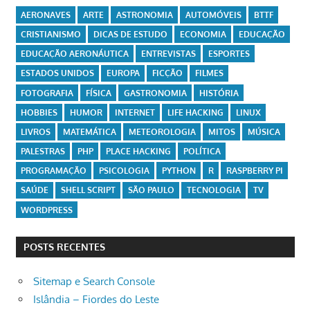
AERONAVES
ARTE
ASTRONOMIA
AUTOMÓVEIS
BTTF
CRISTIANISMO
DICAS DE ESTUDO
ECONOMIA
EDUCAÇÃO
EDUCAÇÃO AERONÁUTICA
ENTREVISTAS
ESPORTES
ESTADOS UNIDOS
EUROPA
FICÇÃO
FILMES
FOTOGRAFIA
FÍSICA
GASTRONOMIA
HISTÓRIA
HOBBIES
HUMOR
INTERNET
LIFE HACKING
LINUX
LIVROS
MATEMÁTICA
METEOROLOGIA
MITOS
MÚSICA
PALESTRAS
PHP
PLACE HACKING
POLÍTICA
PROGRAMAÇÃO
PSICOLOGIA
PYTHON
R
RASPBERRY PI
SAÚDE
SHELL SCRIPT
SÃO PAULO
TECNOLOGIA
TV
WORDPRESS
POSTS RECENTES
Sitemap e Search Console
Islândia – Fiordes do Leste