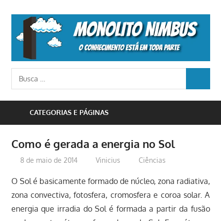
Skip
to
M
content
N
o
Busca
conhecimento
BUSCA
para:
está
em
CATEGORIAS E PÁGINAS
toda
parte
Como é gerada a energia no Sol
8 de maio de 2014
Vinicius
Ciências
O Sol é basicamente formado de núcleo, zona radiativa,
zona convectiva, fotosfera, cromosfera e coroa solar. A
energia que irradia do Sol é formada a partir da fusão