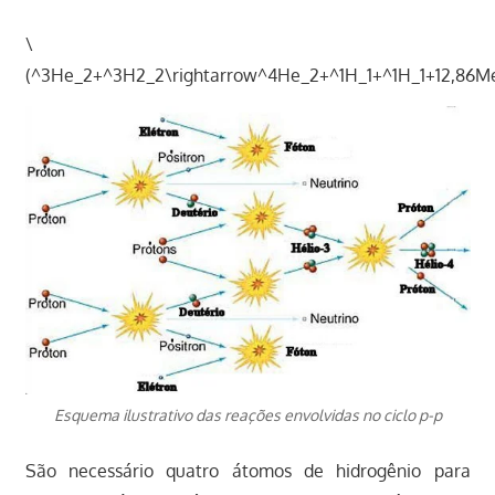
\
(^3He_2+^3H2_2\rightarrow^4He_2+^1H_1+^1H_1+12,86M
Esquema ilustrativo das reações envolvidas no ciclo p-p
São necessário quatro átomos de hidrogênio para