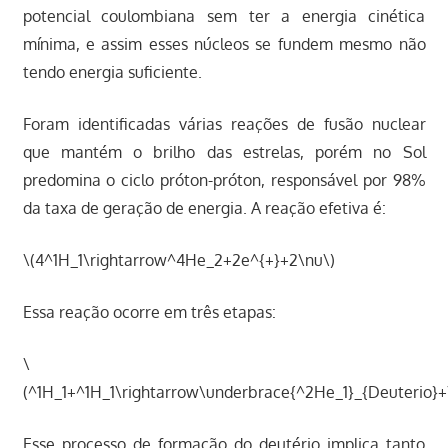
potencial coulombiana sem ter a energia cinética
mínima, e assim esses núcleos se fundem mesmo não
tendo energia suficiente.
Foram identificadas várias reações de fusão nuclear
que mantém o brilho das estrelas, porém no Sol
predomina o ciclo próton-próton, responsável por 98%
da taxa de geração de energia. A reação efetiva é:
\(4^1H_1\rightarrow^4He_2+2e^{+}+2\nu\)
Essa reação ocorre em três etapas:
\
(^1H_1+^1H_1\rightarrow\underbrace{^2He_1}_{Deuterio}+
Esse processo de formação do deutério implica tanto