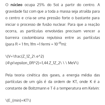
O
núcleo
ocupa 25% do Sol a partir do centro. A
gravidade faz com que a toda a massa seja atraída para
o centro e cria-se uma pressão forte o bastante para
iniciar o processo de fusão nuclear. Para que a reação
ocorra, as partículas envolvidas precisam vencer a
barreira coulombiana repulsiva entre as partículas
-15
(para R = 1 fm; 1fm =1 fermi = 10
m):
\(V=\frac{Z_1Z_2\ e^2}
{4\pi\epsilon_0R^2}=1,44.Z_1Z_2\ \ \ MeV\)
Pela teoria cinética dos gases, a energia média das
partículas de um gás é da ordem de KT, onde K é a
constante de Boltzmann e T é a temperatura em Kelvin:
\(E_{min}=KT\)