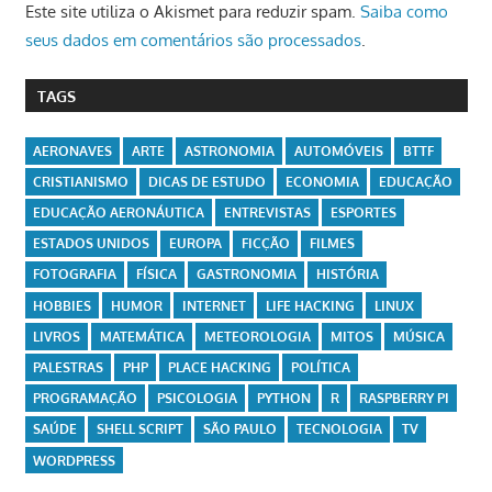
Este site utiliza o Akismet para reduzir spam.
Saiba como
seus dados em comentários são processados
.
TAGS
AERONAVES
ARTE
ASTRONOMIA
AUTOMÓVEIS
BTTF
CRISTIANISMO
DICAS DE ESTUDO
ECONOMIA
EDUCAÇÃO
EDUCAÇÃO AERONÁUTICA
ENTREVISTAS
ESPORTES
ESTADOS UNIDOS
EUROPA
FICÇÃO
FILMES
FOTOGRAFIA
FÍSICA
GASTRONOMIA
HISTÓRIA
HOBBIES
HUMOR
INTERNET
LIFE HACKING
LINUX
LIVROS
MATEMÁTICA
METEOROLOGIA
MITOS
MÚSICA
PALESTRAS
PHP
PLACE HACKING
POLÍTICA
PROGRAMAÇÃO
PSICOLOGIA
PYTHON
R
RASPBERRY PI
SAÚDE
SHELL SCRIPT
SÃO PAULO
TECNOLOGIA
TV
WORDPRESS