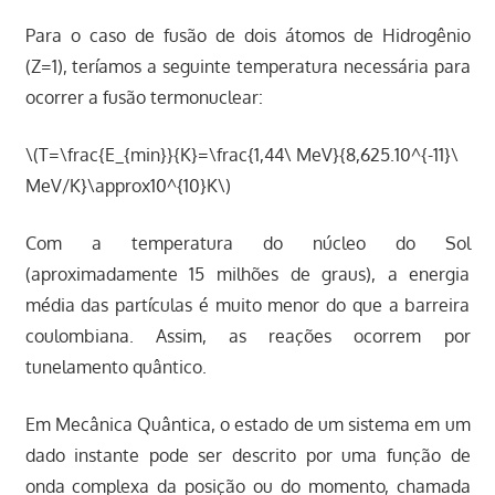
Para o caso de fusão de dois átomos de Hidrogênio
(Z=1), teríamos a seguinte temperatura necessária para
ocorrer a fusão termonuclear:
\(T=\frac{E_{min}}{K}=\frac{1,44\ MeV}{8,625.10^{-11}\
MeV/K}\approx10^{10}K\)
Com a temperatura do núcleo do Sol
(aproximadamente 15 milhões de graus), a energia
média das partículas é muito menor do que a barreira
coulombiana. Assim, as reações ocorrem por
tunelamento quântico.
Em Mecânica Quântica, o estado de um sistema em um
dado instante pode ser descrito por uma função de
onda complexa da posição ou do momento, chamada