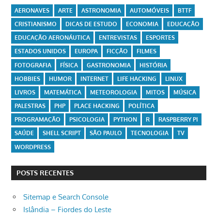
AERONAVES
ARTE
ASTRONOMIA
AUTOMÓVEIS
BTTF
CRISTIANISMO
DICAS DE ESTUDO
ECONOMIA
EDUCAÇÃO
EDUCAÇÃO AERONÁUTICA
ENTREVISTAS
ESPORTES
ESTADOS UNIDOS
EUROPA
FICÇÃO
FILMES
FOTOGRAFIA
FÍSICA
GASTRONOMIA
HISTÓRIA
HOBBIES
HUMOR
INTERNET
LIFE HACKING
LINUX
LIVROS
MATEMÁTICA
METEOROLOGIA
MITOS
MÚSICA
PALESTRAS
PHP
PLACE HACKING
POLÍTICA
PROGRAMAÇÃO
PSICOLOGIA
PYTHON
R
RASPBERRY PI
SAÚDE
SHELL SCRIPT
SÃO PAULO
TECNOLOGIA
TV
WORDPRESS
POSTS RECENTES
Sitemap e Search Console
Islândia – Fiordes do Leste