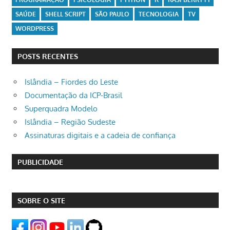
SAÚDE
SHELL SCRIPT
SÃO PAULO
TECNOLOGIA
TV
WORDPRESS
POSTS RECENTES
Islândia – Fiordes do Leste
Documentação da ICP-Brasil
Superquadra Modelo
Islândia – Região Sudeste
Assinaturas digitais e a cadeia de confiança
PUBLICIDADE
SOBRE O SITE