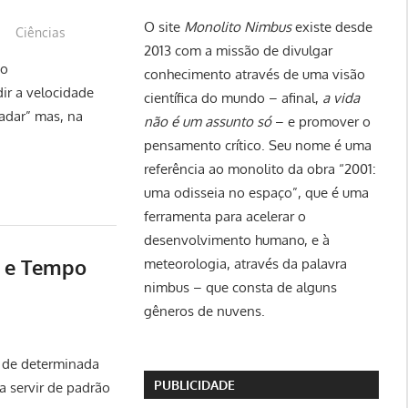
O site
Monolito Nimbus
existe desde
Ciências
2013 com a missão de divulgar
ão
conhecimento através de uma visão
dir a velocidade
científica do mundo – afinal,
a vida
adar” mas, na
não é um assunto só
– e promover o
pensamento crítico. Seu nome é uma
referência ao monolito da obra “2001:
uma odisseia no espaço”, que é uma
ferramenta para acelerar o
desenvolvimento humano, e à
s e Tempo
meteorologia, através da palavra
nimbus – que consta de alguns
gêneros de nuvens.
 de determinada
PUBLICIDADE
a servir de padrão