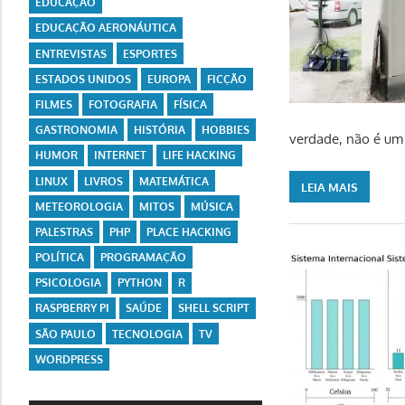
EDUCAÇÃO
EDUCAÇÃO AERONÁUTICA
ENTREVISTAS
ESPORTES
ESTADOS UNIDOS
EUROPA
FICÇÃO
FILMES
FOTOGRAFIA
FÍSICA
GASTRONOMIA
HISTÓRIA
HOBBIES
verdade, não é um 
HUMOR
INTERNET
LIFE HACKING
LINUX
LIVROS
MATEMÁTICA
LEIA MAIS
METEOROLOGIA
MITOS
MÚSICA
PALESTRAS
PHP
PLACE HACKING
POLÍTICA
PROGRAMAÇÃO
PSICOLOGIA
PYTHON
R
RASPBERRY PI
SAÚDE
SHELL SCRIPT
SÃO PAULO
TECNOLOGIA
TV
WORDPRESS