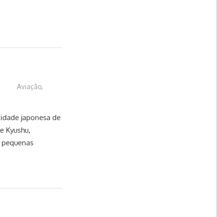
Aviação
,
cidade japonesa de
de Kyushu,
o pequenas