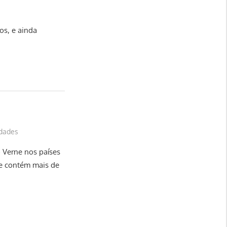
os, e ainda
edades
o Verne nos países
que contém mais de