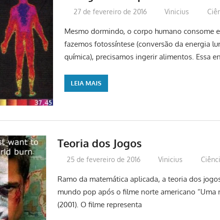
27 de fevereiro de 2016
Vinicius
Ciê
Mesmo dormindo, o corpo humano consome e
fazemos fotossíntese (conversão da energia l
química), precisamos ingerir alimentos. Essa 
LEIA MAIS
Teoria dos Jogos
25 de fevereiro de 2016
Vinicius
Ciênc
Ramo da matemática aplicada, a teoria dos jog
mundo pop após o filme norte americano “Uma m
(2001). O filme representa