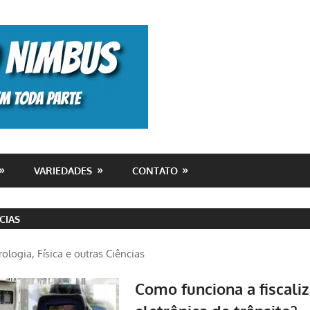
Monolito
Nimbus
VARIEDADES
CONTATO
CIAS
ologia, Física e outras Ciências
Como funciona a fiscali