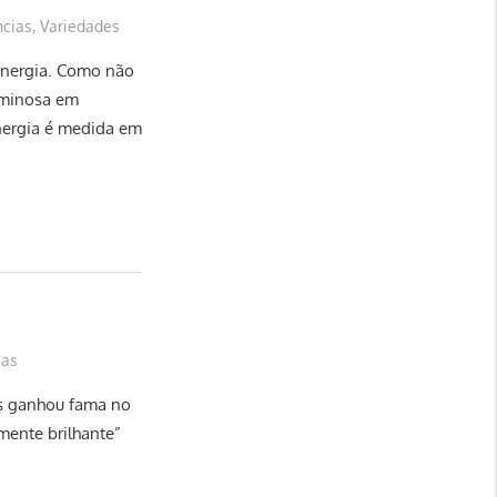
ncias
,
Variedades
nergia. Como não
uminosa em
energia é medida em
ias
os ganhou fama no
ente brilhante”