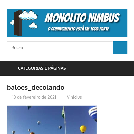
Skip
to
M
content
N
o
Busca
conhecimento
BUSCA
para:
está
em
CATEGORIAS E PÁGINAS
toda
parte
baloes_decolando
10 de fevereiro de 2021
Vinicius