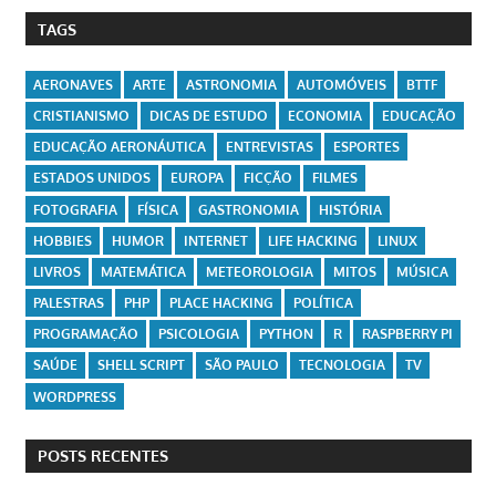
TAGS
AERONAVES
ARTE
ASTRONOMIA
AUTOMÓVEIS
BTTF
CRISTIANISMO
DICAS DE ESTUDO
ECONOMIA
EDUCAÇÃO
EDUCAÇÃO AERONÁUTICA
ENTREVISTAS
ESPORTES
ESTADOS UNIDOS
EUROPA
FICÇÃO
FILMES
FOTOGRAFIA
FÍSICA
GASTRONOMIA
HISTÓRIA
HOBBIES
HUMOR
INTERNET
LIFE HACKING
LINUX
LIVROS
MATEMÁTICA
METEOROLOGIA
MITOS
MÚSICA
PALESTRAS
PHP
PLACE HACKING
POLÍTICA
PROGRAMAÇÃO
PSICOLOGIA
PYTHON
R
RASPBERRY PI
SAÚDE
SHELL SCRIPT
SÃO PAULO
TECNOLOGIA
TV
WORDPRESS
POSTS RECENTES