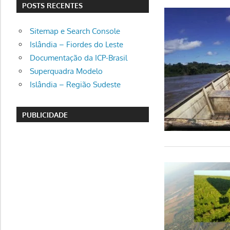
POSTS RECENTES
Sitemap e Search Console
Islândia – Fiordes do Leste
Documentação da ICP-Brasil
Superquadra Modelo
Islândia – Região Sudeste
PUBLICIDADE