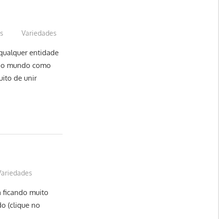
us
Variedades
qualquer entidade
ra o mundo como
ito de unir
Variedades
 ficando muito
o (clique no