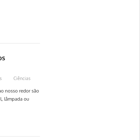
os
us
Ciências
ao nosso redor são
ol, lâmpada ou