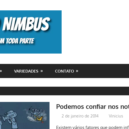
Monolito
Nimbus
VARIEDADES
CONTATO
Podemos confiar nos not
2 de janeiro de 2014
Vinicius
Existem vários fatores que podem in