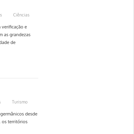
us
Ciências
 verificação e
am as grandezas
idade de
s
Turismo
s germânicos desde
 os territórios