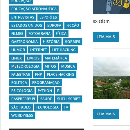
EDUCAÇÃO
EDUCAÇÃO AERONÁUTICA
ENTREVISTAS
ESPORTES
existiam
ESTADOS UNIDOS
EUROPA
FICÇÃO
FILMES
FOTOGRAFIA
FÍSICA
LEIA MAIS
GASTRONOMIA
HISTÓRIA
HOBBIES
HUMOR
INTERNET
LIFE HACKING
LINUX
LIVROS
MATEMÁTICA
METEOROLOGIA
MITOS
MÚSICA
PALESTRAS
PHP
PLACE HACKING
POLÍTICA
PROGRAMAÇÃO
PSICOLOGIA
PYTHON
R
RASPBERRY PI
SAÚDE
SHELL SCRIPT
SÃO PAULO
TECNOLOGIA
TV
LEIA MAIS
WORDPRESS