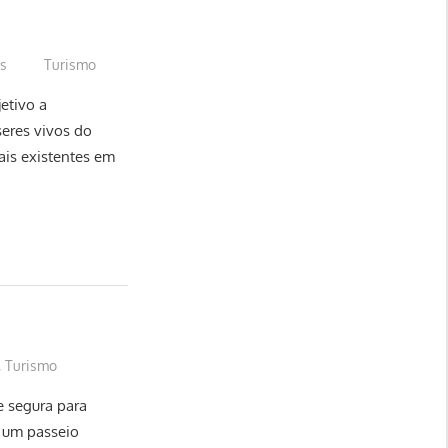
us
Turismo
etivo a
seres vivos do
ais existentes em
,
Turismo
 segura para
r um passeio