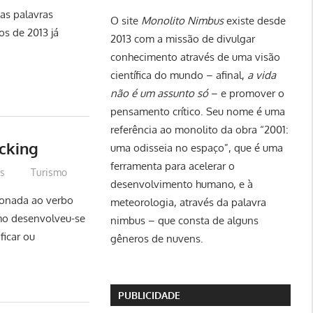
 as palavras
O site
Monolito Nimbus
existe desde
os de 2013 já
2013 com a missão de divulgar
conhecimento através de uma visão
científica do mundo – afinal,
a vida
não é um assunto só
– e promover o
pensamento crítico. Seu nome é uma
referência ao monolito da obra “2001:
cking
uma odisseia no espaço”, que é uma
ferramenta para acelerar o
us
Turismo
desenvolvimento humano, e à
ionada ao verbo
meteorologia, através da palavra
rmo desenvolveu-se
nimbus – que consta de alguns
ficar ou
gêneros de nuvens.
PUBLICIDADE