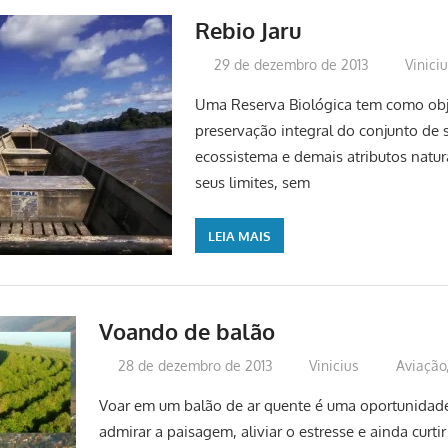
Rebio Jaru
29 de dezembro de 2013
Vinici
Uma Reserva Biológica tem como obj
preservação integral do conjunto de 
ecossistema e demais atributos natur
seus limites, sem
LEIA MAIS
Voando de balão
28 de dezembro de 2013
Vinicius
Aviação
Voar em um balão de ar quente é uma oportunidade
admirar a paisagem, aliviar o estresse e ainda curti