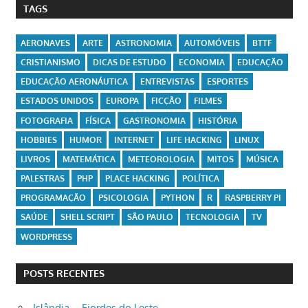
TAGS
AERONAVES
ARTE
ASTRONOMIA
AUTOMÓVEIS
BTTF
CRISTIANISMO
DICAS DE ESTUDO
ECONOMIA
EDUCAÇÃO
EDUCAÇÃO AERONÁUTICA
ENTREVISTAS
ESPORTES
ESTADOS UNIDOS
EUROPA
FICÇÃO
FILMES
FOTOGRAFIA
FÍSICA
GASTRONOMIA
HISTÓRIA
HOBBIES
HUMOR
INTERNET
LIFE HACKING
LINUX
LIVROS
MATEMÁTICA
METEOROLOGIA
MITOS
MÚSICA
PALESTRAS
PHP
PLACE HACKING
POLÍTICA
PROGRAMAÇÃO
PSICOLOGIA
PYTHON
R
RASPBERRY PI
SAÚDE
SHELL SCRIPT
SÃO PAULO
TECNOLOGIA
TV
WORDPRESS
POSTS RECENTES
Islândia – Fiordes do Leste