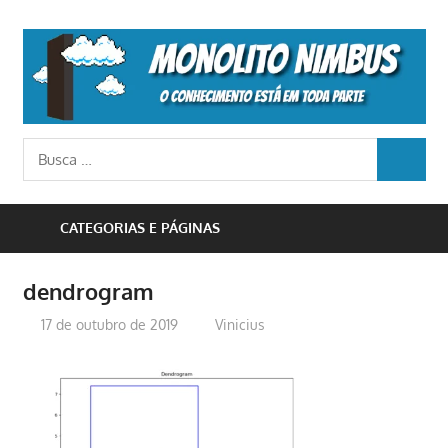
Skip
to
M
content
N
o
Busca
conhecimento
BUSCA
para:
está
em
CATEGORIAS E PÁGINAS
toda
parte
dendrogram
17 de outubro de 2019
Vinicius