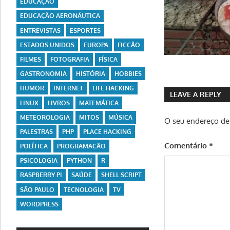
EDUCAÇÃO
EDUCAÇÃO AERONÁUTICA
ENTREVISTAS
ESPORTES
ESTADOS UNIDOS
EUROPA
FICÇÃO
FILMES
FOTOGRAFIA
FÍSICA
GASTRONOMIA
HISTÓRIA
HOBBIES
HUMOR
INTERNET
LIFE HACKING
LEAVE A REPLY
LINUX
LIVROS
MATEMÁTICA
METEOROLOGIA
MITOS
MÚSICA
O seu endereço de 
PALESTRAS
PHP
PLACE HACKING
Comentário
*
POLÍTICA
PROGRAMAÇÃO
PSICOLOGIA
PYTHON
R
RASPBERRY PI
SAÚDE
SHELL SCRIPT
SÃO PAULO
TECNOLOGIA
TV
WORDPRESS