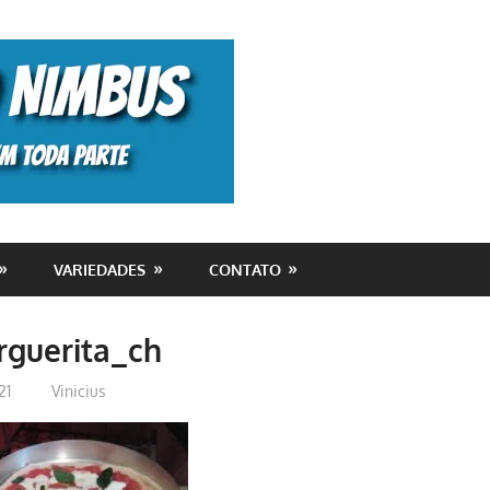
Monolito
Nimbus
VARIEDADES
CONTATO
rguerita_ch
21
Vinicius