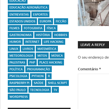
EDUCAÇÃO
EDUCAÇÃO AERONÁUTICA
ENTREVISTAS
ESPORTES
ESTADOS UNIDOS
EUROPA
FICÇÃO
FILMES
FOTOGRAFIA
FÍSICA
GASTRONOMIA
HISTÓRIA
HOBBIES
HUMOR
INTERNET
LIFE HACKING
LEAVE A REPLY
LINUX
LIVROS
MATEMÁTICA
METEOROLOGIA
MITOS
MÚSICA
O seu endereço de 
PALESTRAS
PHP
PLACE HACKING
Comentário
*
POLÍTICA
PROGRAMAÇÃO
PSICOLOGIA
PYTHON
R
RASPBERRY PI
SAÚDE
SHELL SCRIPT
SÃO PAULO
TECNOLOGIA
TV
WORDPRESS