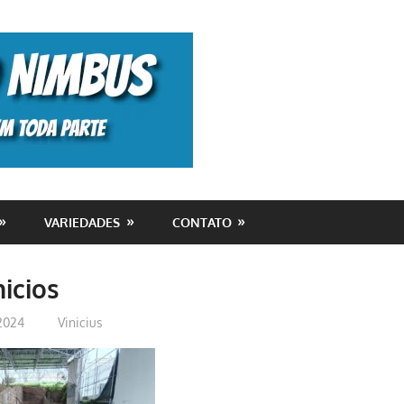
Monolito
Nimbus
VARIEDADES
CONTATO
nicios
2024
Vinicius