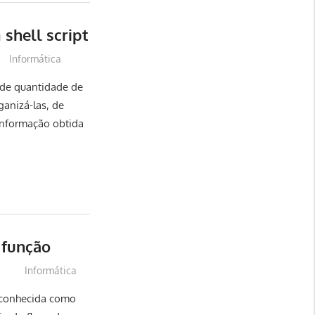
shell script
Informática
nde quantidade de
anizá-las, de
informação obtida
e função
Informática
 conhecida como