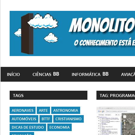
Skip
to
content
o
conhecimento
INÍCIO
CIÊNCIAS
INFORMÁTICA
AVIAÇ
está
em
toda
TAGS
TAG:
PROGRAMA
parte
AERONAVES
ARTE
ASTRONOMIA
AUTOMÓVEIS
BTTF
CRISTIANISMO
DICAS DE ESTUDO
ECONOMIA