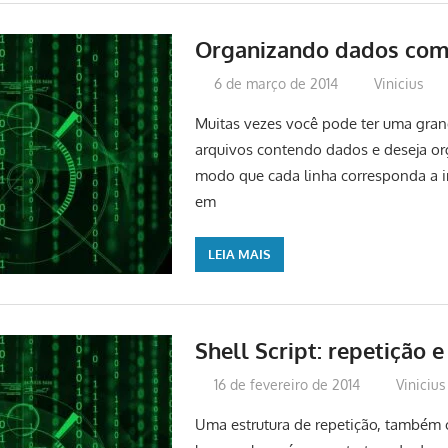
Organizando dados com 
6 de março de 2014
Vinicius
Muitas vezes você pode ter uma gra
arquivos contendo dados e deseja org
modo que cada linha corresponda a 
em
LEIA MAIS
Shell Script: repetição 
16 de fevereiro de 2014
Vinicius
Uma estrutura de repetição, também