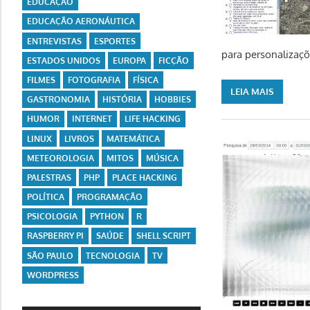
EDUCAÇÃO
EDUCAÇÃO AERONÁUTICA
ENTREVISTAS
ESPORTES
para personalizaçõ
ESTADOS UNIDOS
EUROPA
FICÇÃO
FILMES
FOTOGRAFIA
FÍSICA
LEIA MAIS
GASTRONOMIA
HISTÓRIA
HOBBIES
HUMOR
INTERNET
LIFE HACKING
LINUX
LIVROS
MATEMÁTICA
METEOROLOGIA
MITOS
MÚSICA
PALESTRAS
PHP
PLACE HACKING
POLÍTICA
PROGRAMAÇÃO
PSICOLOGIA
PYTHON
R
RASPBERRY PI
SAÚDE
SHELL SCRIPT
SÃO PAULO
TECNOLOGIA
TV
WORDPRESS