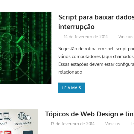
Script para baixar dado
interrupção
14 de fevereiro de 2014
Vinicius
Sugestão de rotina em shell script pa
vários computadores (aqui chamados 
Essas estações devem estar configur
relacionado
LEIA MAIS
Tópicos de Web Design e lin
13 de fevereiro de 2014
Vinicius
I