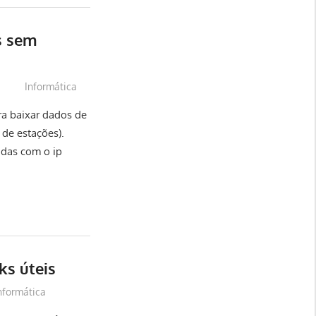
s sem
Informática
ra baixar dados de
de estações).
adas com o ip
ks úteis
nformática