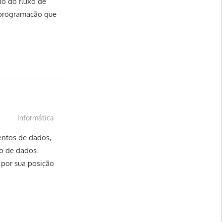
io do fluxo de
 programação que
Informática
ntos de dados,
o de dados.
 por sua posição