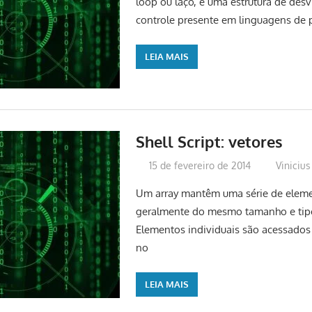
loop ou laço, é uma estrutura de desv
controle presente em linguagens de
LEIA MAIS
Shell Script: vetores
15 de fevereiro de 2014
Vinicius
Um array mantêm uma série de eleme
geralmente do mesmo tamanho e tip
Elementos individuais são acessados
no
LEIA MAIS