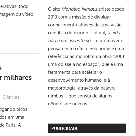
nerativas, todo
O site
Monolito Nimbus
existe desde
 imagem ou vídeo
2013 com a missão de divulgar
conhecimento através de uma visão
científica do mundo – afinal,
a vida
não é um assunto só
– e promover o
pensamento crítico. Seu nome é uma
referência ao monolito da obra “2001:
uma odisseia no espaço”, que é uma
e
ferramenta para acelerar o
r milhares
desenvolvimento humano, e à
meteorologia, através da palavra
nimbus – que consta de alguns
Ciências
gêneros de nuvens.
tigando picos
rados em uma
e Paris. A
PUBLICIDADE