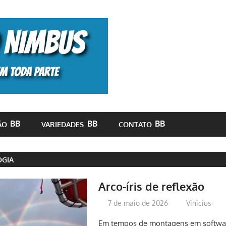
Monolito
Nimbus
ÃO
VARIEDADES
CONTATO
GIA
Arco-íris de reflexão
7 de maio de 2026
Vinicius
Em tempos de montagens em softwar