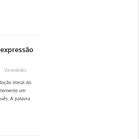
 expressão
Variedades
ução literal do
entemente um
uês. A palavra