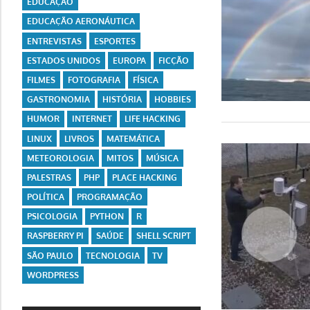
EDUCAÇÃO
EDUCAÇÃO AERONÁUTICA
ENTREVISTAS
ESPORTES
ESTADOS UNIDOS
EUROPA
FICÇÃO
FILMES
FOTOGRAFIA
FÍSICA
GASTRONOMIA
HISTÓRIA
HOBBIES
HUMOR
INTERNET
LIFE HACKING
LINUX
LIVROS
MATEMÁTICA
METEOROLOGIA
MITOS
MÚSICA
PALESTRAS
PHP
PLACE HACKING
POLÍTICA
PROGRAMAÇÃO
PSICOLOGIA
PYTHON
R
RASPBERRY PI
SAÚDE
SHELL SCRIPT
SÃO PAULO
TECNOLOGIA
TV
WORDPRESS