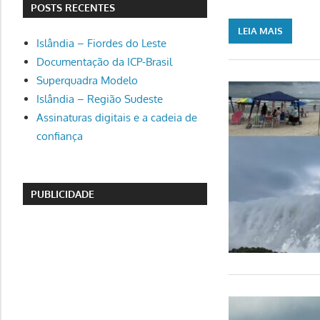
POSTS RECENTES
LEIA MAIS
Islândia – Fiordes do Leste
Documentação da ICP-Brasil
Superquadra Modelo
Islândia – Região Sudeste
Assinaturas digitais e a cadeia de
confiança
PUBLICIDADE