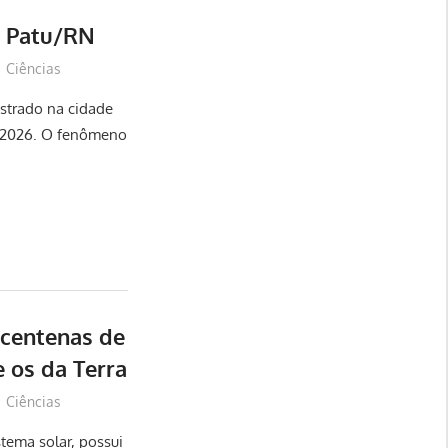
m Patu/RN
Ciências
strado na cidade
e 2026. O fenômeno
centenas de
 os da Terra
Ciências
stema solar, possui