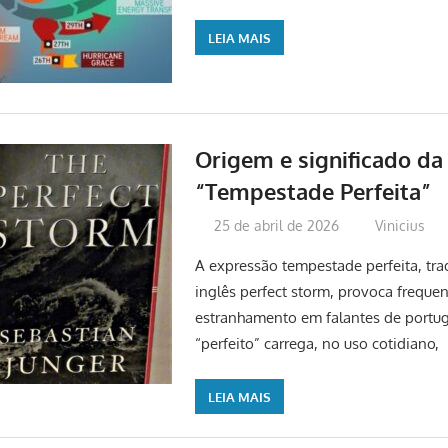
LEIA MAIS
Origem e significado da
“Tempestade Perfeita”
25 de abril de 2026
Vinicius
A expressão tempestade perfeita, trad
inglês perfect storm, provoca frequ
estranhamento em falantes de portug
“perfeito” carrega, no uso cotidiano,
LEIA MAIS