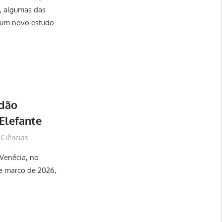
, algumas das
 um novo estudo
 dão
Elefante
Ciências
 Venécia, no
 de março de 2026,