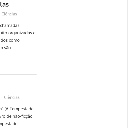
las
Ciências
s chamadas
uito organizadas e
cidos como
ém são
Ciências
rm” (A Tempestade
ivro de não-ficção
tempestade