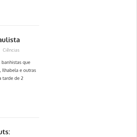
aulista
Ciências
 banhistas que
 Ilhabela e outras
a tarde de 2
ts: