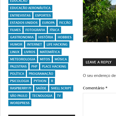
EDUCAÇÃO
EDUCAÇÃO AERONÁUTICA
ENTREVISTAS
ESPORTES
ESTADOS UNIDOS
EUROPA
FICÇÃO
FILMES
FOTOGRAFIA
FÍSICA
GASTRONOMIA
HISTÓRIA
HOBBIES
HUMOR
INTERNET
LIFE HACKING
LINUX
LIVROS
MATEMÁTICA
METEOROLOGIA
MITOS
MÚSICA
LEAVE A REPLY
PALESTRAS
PHP
PLACE HACKING
POLÍTICA
PROGRAMAÇÃO
O seu endereço de 
PSICOLOGIA
PYTHON
R
Comentário
*
RASPBERRY PI
SAÚDE
SHELL SCRIPT
SÃO PAULO
TECNOLOGIA
TV
WORDPRESS