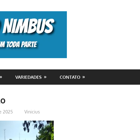
Monolito
Nimbus
VARIEDADES
CONTATO
lo
de 2025
Vinicius