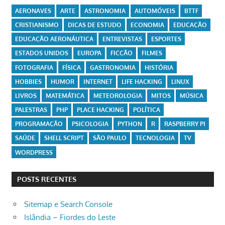
AERONAVES
ARTE
ASTRONOMIA
AUTOMÓVEIS
BTTF
CRISTIANISMO
DICAS DE ESTUDO
ECONOMIA
EDUCAÇÃO
EDUCAÇÃO AERONÁUTICA
ENTREVISTAS
ESPORTES
ESTADOS UNIDOS
EUROPA
FICÇÃO
FILMES
FOTOGRAFIA
FÍSICA
GASTRONOMIA
HISTÓRIA
HOBBIES
HUMOR
INTERNET
LIFE HACKING
LINUX
LIVROS
MATEMÁTICA
METEOROLOGIA
MITOS
MÚSICA
PALESTRAS
PHP
PLACE HACKING
POLÍTICA
PROGRAMAÇÃO
PSICOLOGIA
PYTHON
R
RASPBERRY PI
SAÚDE
SHELL SCRIPT
SÃO PAULO
TECNOLOGIA
TV
WORDPRESS
POSTS RECENTES
Sitemap e Search Console
Islândia – Fiordes do Leste