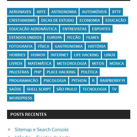
AERONAVES
ARTE
ASTRONOMIA
AUTOMÓVEIS
BTTF
CRISTIANISMO
DICAS DE ESTUDO
ECONOMIA
EDUCAÇÃO
EDUCAÇÃO AERONÁUTICA
ENTREVISTAS
ESPORTES
ESTADOS UNIDOS
EUROPA
FICÇÃO
FILMES
FOTOGRAFIA
FÍSICA
GASTRONOMIA
HISTÓRIA
HOBBIES
HUMOR
INTERNET
LIFE HACKING
LINUX
LIVROS
MATEMÁTICA
METEOROLOGIA
MITOS
MÚSICA
PALESTRAS
PHP
PLACE HACKING
POLÍTICA
PROGRAMAÇÃO
PSICOLOGIA
PYTHON
R
RASPBERRY PI
SAÚDE
SHELL SCRIPT
SÃO PAULO
TECNOLOGIA
TV
WORDPRESS
POSTS RECENTES
Sitemap e Search Console