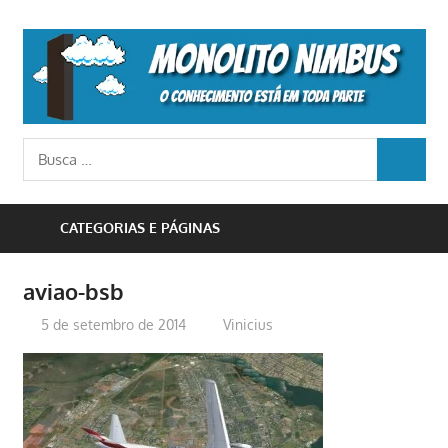
Skip
to
M
content
N
o
Busca
conhecimento
BUSCA
para:
está
em
CATEGORIAS E PÁGINAS
toda
parte
aviao-bsb
5 de setembro de 2014
Vinicius