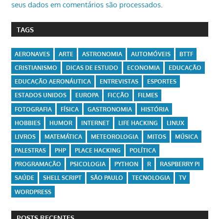
seus dados em comentários são processados
.
TAGS
AERONAVES
ARTE
ASTRONOMIA
AUTOMÓVEIS
BTTF
CRISTIANISMO
DICAS DE ESTUDO
ECONOMIA
EDUCAÇÃO
EDUCAÇÃO AERONÁUTICA
ENTREVISTAS
ESPORTES
ESTADOS UNIDOS
EUROPA
FICÇÃO
FILMES
FOTOGRAFIA
FÍSICA
GASTRONOMIA
HISTÓRIA
HOBBIES
HUMOR
INTERNET
LIFE HACKING
LINUX
LIVROS
MATEMÁTICA
METEOROLOGIA
MITOS
MÚSICA
PALESTRAS
PHP
PLACE HACKING
POLÍTICA
PROGRAMAÇÃO
PSICOLOGIA
PYTHON
R
RASPBERRY PI
SAÚDE
SHELL SCRIPT
SÃO PAULO
TECNOLOGIA
TV
WORDPRESS
POSTS RECENTES