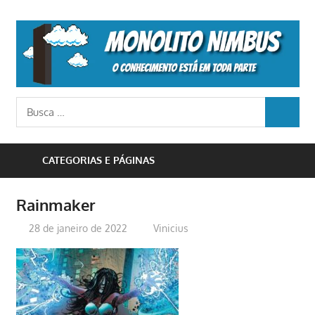
Skip
to
M
content
N
o
Busca
conhecimento
BUSCA
para:
está
em
CATEGORIAS E PÁGINAS
toda
parte
Rainmaker
28 de janeiro de 2022
Vinicius