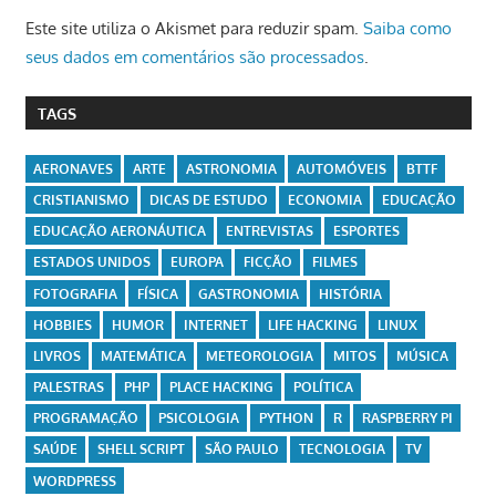
Este site utiliza o Akismet para reduzir spam.
Saiba como
seus dados em comentários são processados
.
TAGS
AERONAVES
ARTE
ASTRONOMIA
AUTOMÓVEIS
BTTF
CRISTIANISMO
DICAS DE ESTUDO
ECONOMIA
EDUCAÇÃO
EDUCAÇÃO AERONÁUTICA
ENTREVISTAS
ESPORTES
ESTADOS UNIDOS
EUROPA
FICÇÃO
FILMES
FOTOGRAFIA
FÍSICA
GASTRONOMIA
HISTÓRIA
HOBBIES
HUMOR
INTERNET
LIFE HACKING
LINUX
LIVROS
MATEMÁTICA
METEOROLOGIA
MITOS
MÚSICA
PALESTRAS
PHP
PLACE HACKING
POLÍTICA
PROGRAMAÇÃO
PSICOLOGIA
PYTHON
R
RASPBERRY PI
SAÚDE
SHELL SCRIPT
SÃO PAULO
TECNOLOGIA
TV
WORDPRESS