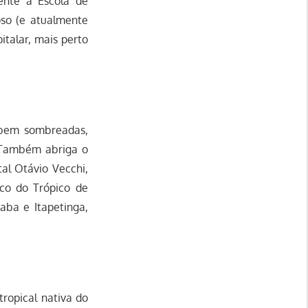
ente à Escola de
so (e atualmente
italar, mais perto
s bem sombreadas,
 Também abriga o
tal Otávio Vecchi,
co do Trópico de
aba e Itapetinga,
tropical nativa do