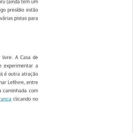
iru (ainda tem um
igo presídio estão
várias pistas para
r livre. A Casa de
de experimentar a
l é outra atração
ar Lefèvre, entre
oa caminhada com
ranca
clicando no