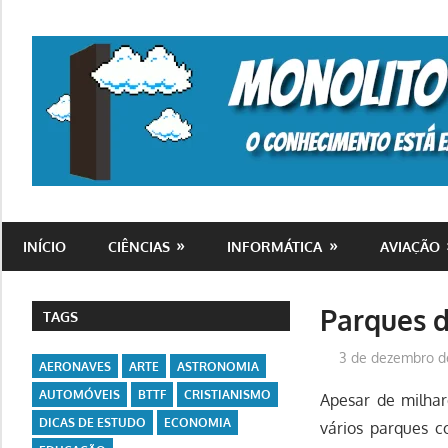
Skip
to
content
o
conhecimento
INÍCIO
CIÊNCIAS
INFORMÁTICA
AVIAÇÃO
está
em
toda
Parques 
TAGS
parte
3 de dezembro d
AERONAVES
ARTE
ASTRONOMIA
AUTOMÓVEIS
BTTF
CRISTIANISMO
Apesar de milhar
DICAS DE ESTUDO
ECONOMIA
vários parques c