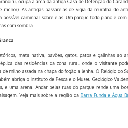
arandiru, ocupa a área da antiga Casa de Detenção do Carand
ue menor). As antigas passarelas de vigia da muralha do ant
a possível caminhar sobre elas. Um parque todo plano e com 
mas com sombra.
Branca
stóricos, mata nativa, pavões, gatos, patos e galinhas ao a
plica das residências da zona rural, onde o visitante po
 de milho assada na chapa do fogão a lenha. O Relógio do So
mbém abriga o Instituto de Pesca e o Museu Geológico Valdem
ções, e uma arena. Andar pelas ruas do parque rende uma b
aisagem. Veja mais sobre a região da
Barra Funda e Água B