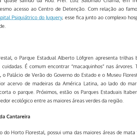
ra quase saindo da Rod. Pref. Luiz Salomão Chama, em fr
esmo acesso ao Centro de Detenção. Com relação ao famo
pital Psiquiátrico do Juquery
, esse fica junto ao complexo hosp
de.
restal, o Parque Estadual Alberto Löfgren apresenta trilha
 cuidadas. É comum encontrar “macaquinhos” nas árvores.
al, o Palácio de Verão do Governo do Estado e o Museu Flores
ior acervo de madeiras da América Latina, ao lado do mar
 corta o parque. Próximos, estão os Parques Estaduais Itaber
edor ecológico entre as maiores áreas verdes da região.
da Cantareira
o do Horto Florestal, possui uma das maiores áreas de mata 