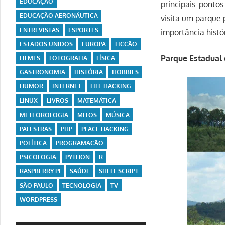
EDUCAÇÃO
principais ponto
EDUCAÇÃO AERONÁUTICA
visita um parque 
ENTREVISTAS
ESPORTES
importância histór
ESTADOS UNIDOS
EUROPA
FICÇÃO
Parque Estadual 
FILMES
FOTOGRAFIA
FÍSICA
GASTRONOMIA
HISTÓRIA
HOBBIES
HUMOR
INTERNET
LIFE HACKING
LINUX
LIVROS
MATEMÁTICA
METEOROLOGIA
MITOS
MÚSICA
PALESTRAS
PHP
PLACE HACKING
POLÍTICA
PROGRAMAÇÃO
PSICOLOGIA
PYTHON
R
RASPBERRY PI
SAÚDE
SHELL SCRIPT
SÃO PAULO
TECNOLOGIA
TV
WORDPRESS