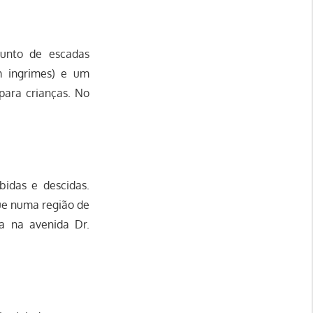
junto de escadas
m ingrimes) e um
para crianças. No
idas e descidas.
que numa região de
a na avenida Dr.