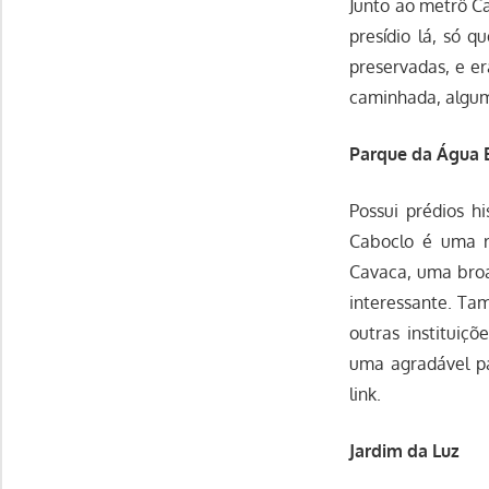
Junto ao metrô C
presídio lá, só q
preservadas, e er
caminhada, algu
Parque da Água 
Possui prédios hi
Caboclo é uma ré
Cavaca, uma broa
interessante. Ta
outras institui
uma agradável p
link.
Jardim da Luz