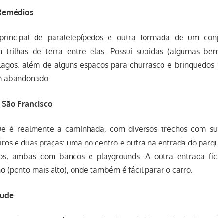
 Remédios
principal de paralelepípedos e outra formada de um con
m trilhas de terra entre elas. Possui subidas (algumas be
 lagos, além de alguns espaços para churrasco e brinquedos 
m abandonado.
 São Francisco
ue é realmente a caminhada, com diversos trechos com sub
iros e duas praças: uma no centro e outra na entrada do par
ios, ambas com bancos e playgrounds. A outra entrada fic
o (ponto mais alto), onde também é fácil parar o carro.
tude