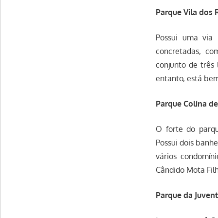
Parque Vila dos
Possui uma via 
concretadas, co
conjunto de três
entanto, está be
Parque Colina de
O forte do parq
Possui dois banhe
vários condomín
Cândido Mota Filh
Parque da Juven