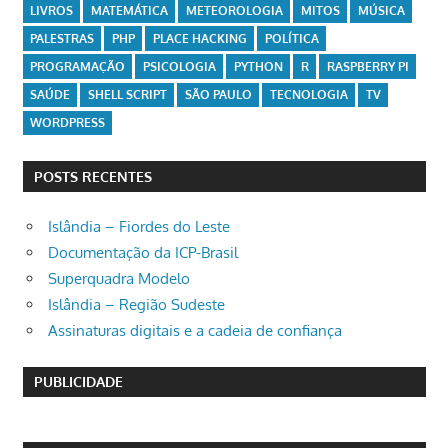
LIVROS
MATEMÁTICA
METEOROLOGIA
MITOS
MÚSICA
PALESTRAS
PHP
PLACE HACKING
POLÍTICA
PROGRAMAÇÃO
PSICOLOGIA
PYTHON
R
RASPBERRY PI
SAÚDE
SHELL SCRIPT
SÃO PAULO
TECNOLOGIA
TV
WORDPRESS
POSTS RECENTES
Islândia – Fiordes do Leste
Documentação da ICP-Brasil
Superquadra Modelo
Islândia – Região Sudeste
Assinaturas digitais e a cadeia de confiança
PUBLICIDADE