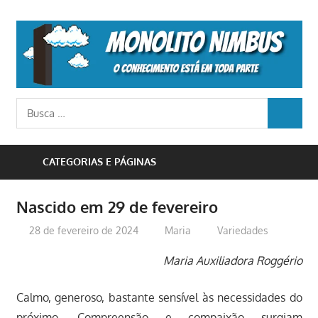
Skip
to
M
content
N
o
Busca
conhecimento
BUSCA
para:
está
em
CATEGORIAS E PÁGINAS
toda
parte
Nascido em 29 de fevereiro
28 de fevereiro de 2024
Maria
Variedades
Maria Auxiliadora Roggério
Calmo, generoso, bastante sensível às necessidades do
próximo. Compreensão e compaixão surgiam