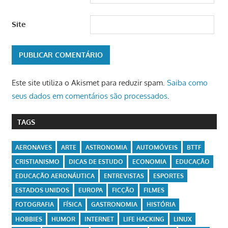
Site
Este site utiliza o Akismet para reduzir spam.
Saiba como
seus dados em comentários são processados
.
TAGS
AERONAVES
ARTE
ASTRONOMIA
AUTOMÓVEIS
BTTF
CRISTIANISMO
DICAS DE ESTUDO
ECONOMIA
EDUCAÇÃO
EDUCAÇÃO AERONÁUTICA
ENTREVISTAS
ESPORTES
ESTADOS UNIDOS
EUROPA
FICÇÃO
FILMES
FOTOGRAFIA
FÍSICA
GASTRONOMIA
HISTÓRIA
HOBBIES
HUMOR
INTERNET
LIFE HACKING
LINUX