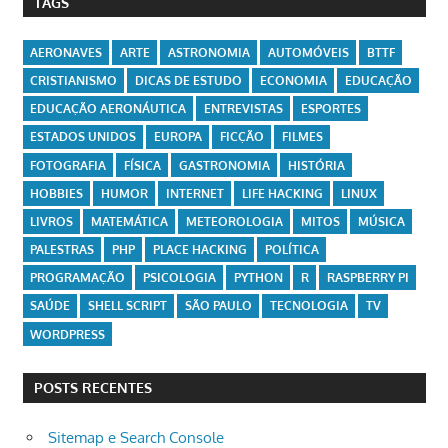
TAGS
AERONAVES
ARTE
ASTRONOMIA
AUTOMÓVEIS
BTTF
CRISTIANISMO
DICAS DE ESTUDO
ECONOMIA
EDUCAÇÃO
EDUCAÇÃO AERONÁUTICA
ENTREVISTAS
ESPORTES
ESTADOS UNIDOS
EUROPA
FICÇÃO
FILMES
FOTOGRAFIA
FÍSICA
GASTRONOMIA
HISTÓRIA
HOBBIES
HUMOR
INTERNET
LIFE HACKING
LINUX
LIVROS
MATEMÁTICA
METEOROLOGIA
MITOS
MÚSICA
PALESTRAS
PHP
PLACE HACKING
POLÍTICA
PROGRAMAÇÃO
PSICOLOGIA
PYTHON
R
RASPBERRY PI
SAÚDE
SHELL SCRIPT
SÃO PAULO
TECNOLOGIA
TV
WORDPRESS
POSTS RECENTES
Sitemap e Search Console