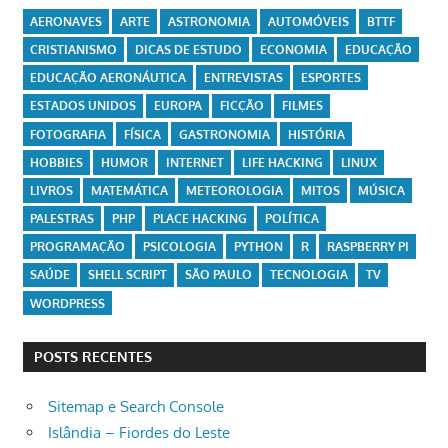
AERONAVES
ARTE
ASTRONOMIA
AUTOMÓVEIS
BTTF
CRISTIANISMO
DICAS DE ESTUDO
ECONOMIA
EDUCAÇÃO
EDUCAÇÃO AERONÁUTICA
ENTREVISTAS
ESPORTES
ESTADOS UNIDOS
EUROPA
FICÇÃO
FILMES
FOTOGRAFIA
FÍSICA
GASTRONOMIA
HISTÓRIA
HOBBIES
HUMOR
INTERNET
LIFE HACKING
LINUX
LIVROS
MATEMÁTICA
METEOROLOGIA
MITOS
MÚSICA
PALESTRAS
PHP
PLACE HACKING
POLÍTICA
PROGRAMAÇÃO
PSICOLOGIA
PYTHON
R
RASPBERRY PI
SAÚDE
SHELL SCRIPT
SÃO PAULO
TECNOLOGIA
TV
WORDPRESS
POSTS RECENTES
Sitemap e Search Console
Islândia – Fiordes do Leste