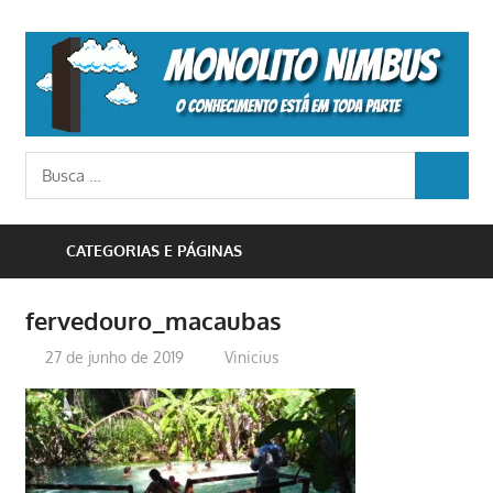
Skip
to
M
content
N
o
Busca
conhecimento
BUSCA
para:
está
em
CATEGORIAS E PÁGINAS
toda
parte
fervedouro_macaubas
27 de junho de 2019
Vinicius